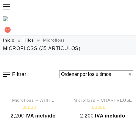
0
Inicio
Hilos
Microfloss
MICROFLOSS
(35 ARTÍCULOS)
Filtrar
VISTA RÁPIDA
VISTA RÁPIDA
Microfloss – WHITE
Microfloss – CHARTREUSE
V
V
2,20
€
IVA incluido
2,20
€
IVA incluido
a
a
l
l
o
o
VISTA RÁPIDA
VISTA RÁPIDA
r
r
a
a