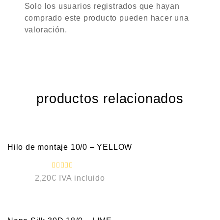
Solo los usuarios registrados que hayan
comprado este producto pueden hacer una
valoración.
productos relacionados
VISTA RÁPIDA
Hilo de montaje 10/0 – YELLOW
V
2,20
€
IVA incluido
a
l
o
VISTA RÁPIDA
r
a
d
o