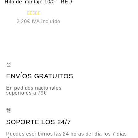
o
Hilo de montaje 10/0 – RED
c
o
n
0
V
2,20
€
IVA incluido
d
a
e
l
5
o
r
a
d
o
c
o
n
0
d
e
ENVÍOS GRATUITOS
5
En pedidos nacionales
superiores a 79€
SOPORTE LOS 24/7
Puedes escribirnos las 24 horas del día los 7 días