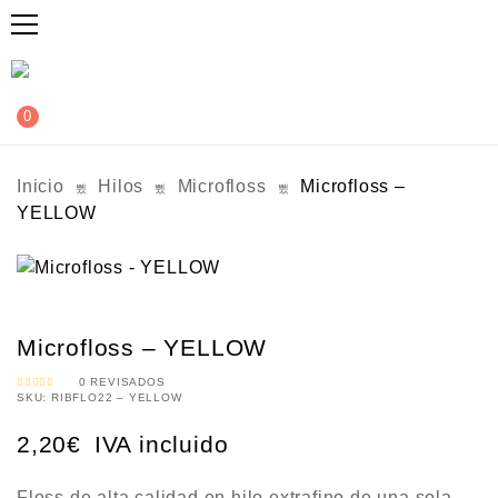
0
Inicio
Hilos
Microfloss
Microfloss –
YELLOW
Microfloss – YELLOW
0
REVISADOS
SKU:
RIBFLO22 – YELLOW
V
A
L
O
2,20
€
IVA incluido
R
A
D
O
C
O
Floss de alta calidad en hilo extrafino de una sola