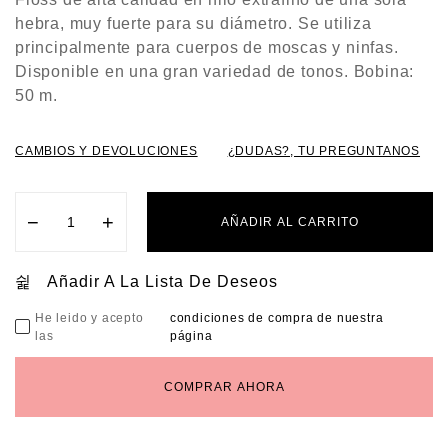
N
0
hebra, muy fuerte para su diámetro. Se utiliza
D
E
5
principalmente para cuerpos de moscas y ninfas.
Disponible en una gran variedad de tonos. Bobina:
50 m.
CAMBIOS Y DEVOLUCIONES
¿DUDAS?, TU PREGUNTANOS
−
+
AÑADIR AL CARRITO
Añadir A La Lista De Deseos
He leido y acepto
condiciones de compra de nuestra
las
página
COMPRAR AHORA