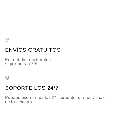
d
o
c
o
n
0
d
e
5
ENVÍOS GRATUITOS
En pedidos nacionales
superiores a 79€
SOPORTE LOS 24/7
Puedes escribirnos las 24 horas del día los 7 días
de la semana