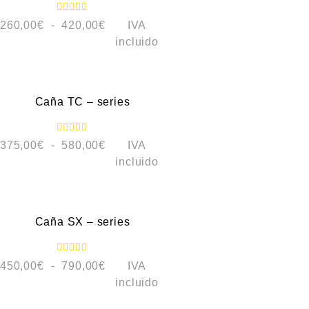
V
260,00
€
-
420,00
€
IVA
a
l
incluido
o
r
a
VISTA RÁPIDA
d
o
c
Caña TC – series
o
n
0
d
V
e
375,00
€
-
580,00
€
IVA
a
5
l
incluido
o
r
a
VISTA RÁPIDA
d
o
c
Caña SX – series
o
n
0
d
V
e
450,00
€
-
790,00
€
IVA
a
5
l
incluido
o
r
a