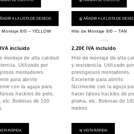
ÑADIR AL CARRITO
AÑADIR AL CARRITO
ÑADIR A LA LISTA DE DESEOS
AÑADIR A LA LISTA DE DESE
e Montaje 8/0 – YELLOW
Hilo de Montaje 8/0 – TAN
V
V
IVA incluido
2,20
€
IVA incluido
a
a
e montaje de alta calidad
Hilo de montaje de alta ca
l
l
o
o
stencia. Utilizado por
y resistencia. Utilizado po
r
r
igiosos montadores.
prestigiosos montadores.
a
a
nte para abrirlo
Excelente para abrirlo
d
d
ente con la aguja para
fácilmente con la aguja pa
o
o
c
c
falsos hackles de pelo,
hacer falsos hackles de pe
o
o
, etc. Bobinas de 100
pluma, etc. Bobinas de 10
n
n
s.
metros.
0
0
d
d
e
e
5
5
ISTA RÁPIDA
VISTA RÁPIDA