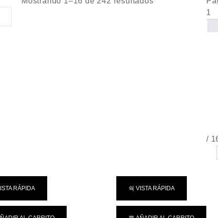
Mostrando 1–16 de 242 resultados
Pá
1
/
1
ISTA RÁPIDA
VISTA RÁPIDA