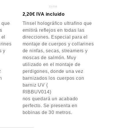
V
2,20
€
IVA incluido
a
o que
Tinsel holográfico ultrafino que
l
o
as
emitirá reflejos en todas las
r
 el
direcciones. Especial para el
a
arines
montaje de cuerpos y collarines
d
s y
de ninfas, secas, streamers y
o
c
moscas de salmón. Muy
o
utilizado en el montaje de
n
z
perdigones, donde una vez
0
d
n
barnizados los cuerpos con
e
barniz UV (
5
RIBBUV014)
nos quedará un acabado
perfecto. Se presenta en
bobinas de 30 metros.