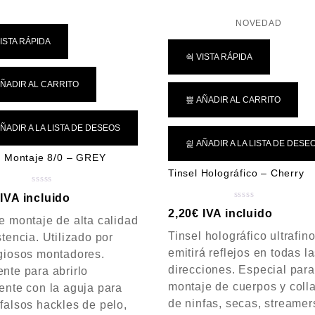
e
d
5
e
NOVEDAD
5
ISTA RÁPIDA
VISTA RÁPIDA
ÑADIR AL CARRITO
AÑADIR AL CARRITO
ÑADIR A LA LISTA DE DESEOS
AÑADIR A LA LISTA DE DESE
e Montaje 8/0 – GREY
Tinsel Holográfico – Cherry
V
IVA incluido
a
V
2,20
€
IVA incluido
e montaje de alta calidad
l
a
o
Tinsel holográfico ultrafin
l
stencia. Utilizado por
r
o
emitirá reflejos en todas l
igiosos montadores.
a
r
direcciones. Especial para
nte para abrirlo
d
a
montaje de cuerpos y coll
ente con la aguja para
o
d
c
de ninfas, secas, streamer
o
falsos hackles de pelo,
o