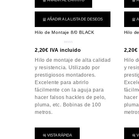
AÑADIR AL CARRITO
A
AÑADIR A LA LISTA DE DESEOS
A
Hilo de Montaje 8/0 BLACK
Hilo d
V
2,20
€
IVA incluido
2,20
€
a
Hilo de montaje de alta calidad
Hilo d
l
o
y resistencia. Utilizado por
y resi
r
prestigiosos montadores.
prest
a
Excelente para abrirlo
Excele
d
fácilmente con la aguja para
fácilm
o
c
hacer falsos hackles de pelo,
hacer 
o
pluma, etc. Bobinas de 100
pluma
n
metros.
metro
0
d
e
5
VISTA RÁPIDA
V