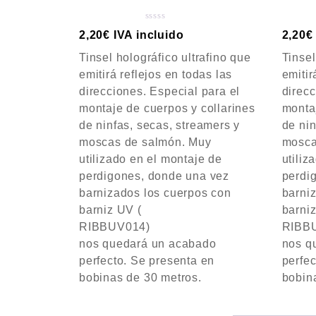
V
2,20
€
IVA incluido
2,20
€
a
Tinsel holográfico ultrafino que
Tinsel
l
o
emitirá reflejos en todas las
emitir
r
direcciones. Especial para el
direcc
a
montaje de cuerpos y collarines
montaj
d
de ninfas, secas, streamers y
de nin
o
c
moscas de salmón. Muy
mosca
o
utilizado en el montaje de
utiliz
n
perdigones, donde una vez
perdi
0
d
barnizados los cuerpos con
barni
e
barniz UV (
barniz
5
RIBBUV014)
RIBB
nos quedará un acabado
nos q
perfecto. Se presenta en
perfec
bobinas de 30 metros.
bobin