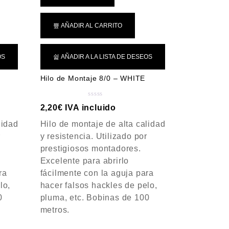
AÑADIR AL CARRITO
OS
AÑADIR A LA LISTA DE DESEOS
Hilo de Montaje 8/0 – WHITE
V
2,20
€
IVA incluido
a
lidad
Hilo de montaje de alta calidad
l
o
r
y resistencia. Utilizado por
r
prestigiosos montadores.
a
Excelente para abrirlo
d
ra
fácilmente con la aguja para
o
c
lo,
hacer falsos hackles de pelo,
o
0
pluma, etc. Bobinas de 100
n
metros.
0
d