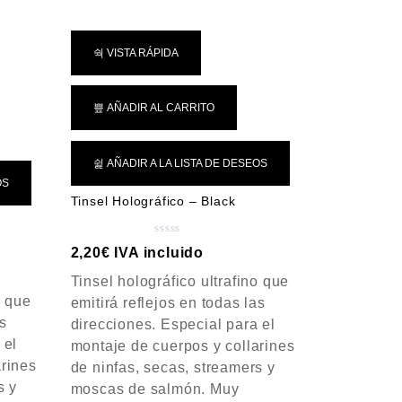
e
5
VISTA RÁPIDA
AÑADIR AL CARRITO
AÑADIR A LA LISTA DE DESEOS
OS
Tinsel Holográfico – Black
V
2,20
€
IVA incluido
a
Tinsel holográfico ultrafino que
l
o
o que
emitirá reflejos en todas las
r
as
direcciones. Especial para el
a
 el
montaje de cuerpos y collarines
d
arines
de ninfas, secas, streamers y
o
c
s y
moscas de salmón. Muy
o