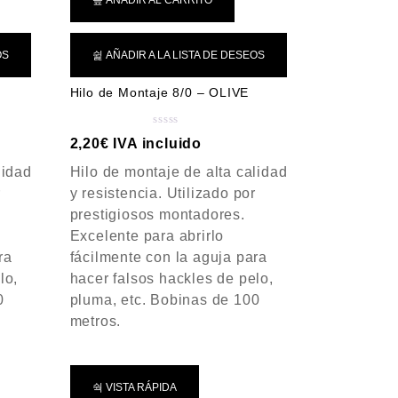
AÑADIR AL CARRITO
OS
AÑADIR A LA LISTA DE DESEOS
Hilo de Montaje 8/0 – OLIVE
V
2,20
€
IVA incluido
a
lidad
Hilo de montaje de alta calidad
l
o
r
y resistencia. Utilizado por
r
prestigiosos montadores.
a
Excelente para abrirlo
d
ra
fácilmente con la aguja para
o
c
lo,
hacer falsos hackles de pelo,
o
0
pluma, etc. Bobinas de 100
n
metros.
0
d
e
5
VISTA RÁPIDA