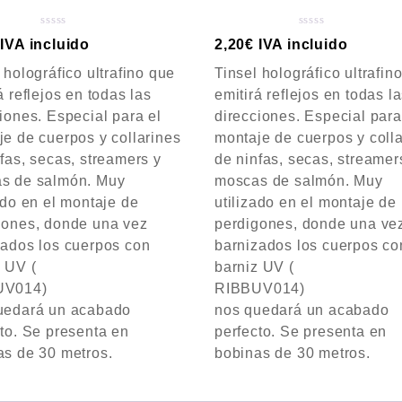
V
V
IVA incluido
2,20
€
IVA incluido
a
a
 holográfico ultrafino que
Tinsel holográfico ultrafin
l
l
o
o
á reflejos en todas las
emitirá reflejos en todas l
r
r
iones. Especial para el
direcciones. Especial para
a
a
e de cuerpos y collarines
montaje de cuerpos y coll
d
d
fas, secas, streamers y
de ninfas, secas, streamer
o
o
c
c
s de salmón. Muy
moscas de salmón. Muy
o
o
ado en el montaje de
utilizado en el montaje de
n
n
gones, donde una vez
perdigones, donde una ve
0
0
d
d
zados los cuerpos con
barnizados los cuerpos co
e
e
 UV (
barniz UV (
5
5
UV014)
RIBBUV014)
uedará un acabado
nos quedará un acabado
to. Se presenta en
perfecto. Se presenta en
as de 30 metros.
bobinas de 30 metros.