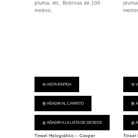
pluma, etc. Bobinas de 100
pluma
n
metros.
metro
0
d
e
5
VISTA RÁPIDA
V
AÑADIR AL CARRITO
A
AÑADIR A LA LISTA DE DESEOS
A
Tinsel Holográfico – Cooper
Tinsel