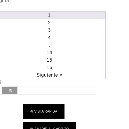
gina
1
2
3
4
…
14
15
16
Siguiente
6
VISTA RÁPIDA