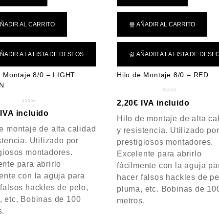
ÑADIR AL CARRITO
AÑADIR AL CARRITO
ÑADIR A LA LISTA DE DESEOS
AÑADIR A LA LISTA DE DESE
e Montaje 8/0 – LIGHT
Hilo de Montaje 8/0 – RED
N
V
2,20
€
IVA incluido
a
V
IVA incluido
Hilo de montaje de alta ca
l
a
o
e montaje de alta calidad
l
y resistencia. Utilizado po
r
o
stencia. Utilizado por
prestigiosos montadores.
a
r
igiosos montadores.
Excelente para abrirlo
d
a
nte para abrirlo
fácilmente con la aguja pa
o
d
c
ente con la aguja para
o
hacer falsos hackles de pe
o
c
falsos hackles de pelo,
pluma, etc. Bobinas de 10
n
o
, etc. Bobinas de 100
metros.
0
n
s.
d
0