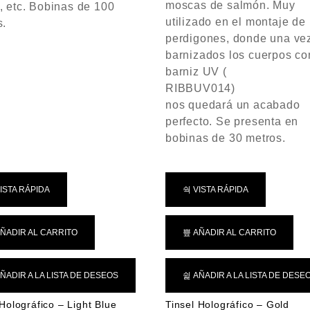
c
moscas de salmón. Muy
, etc. Bobinas de 100
n
o
utilizado en el montaje de
s.
0
n
perdigones, donde una ve
d
0
e
d
barnizados los cuerpos co
5
e
barniz UV (
5
RIBBUV014)
nos quedará un acabado
perfecto. Se presenta en
bobinas de 30 metros.
ISTA RÁPIDA
VISTA RÁPIDA
ÑADIR AL CARRITO
AÑADIR AL CARRITO
ÑADIR A LA LISTA DE DESEOS
AÑADIR A LA LISTA DE DESE
 Holográfico – Light Blue
Tinsel Holográfico – Gold