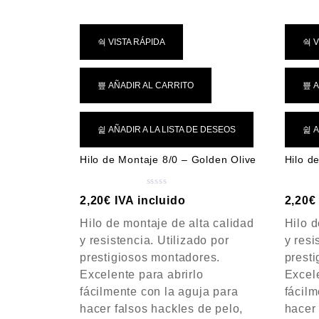
e
5
VISTA RÁPIDA
V
AÑADIR AL CARRITO
A
AÑADIR A LA LISTA DE DESEOS
A
Hilo de Montaje 8/0 – Golden Olive
Hilo d
V
2,20
€
IVA incluido
2,20
€
a
Hilo de montaje de alta calidad
Hilo d
l
o
y resistencia. Utilizado por
y resi
r
prestigiosos montadores.
prest
a
Excelente para abrirlo
Excele
d
fácilmente con la aguja para
fácilm
o
c
hacer falsos hackles de pelo,
hacer 
o