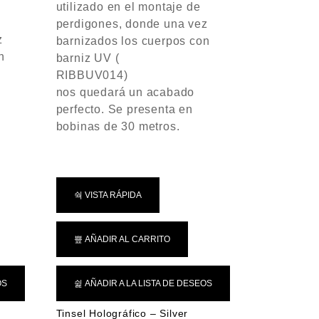
utilizado en el montaje de
n
perdigones, donde una vez
0
z
d
barnizados los cuerpos con
e
n
barniz UV (
5
RIBBUV014)
nos quedará un acabado
perfecto. Se presenta en
bobinas de 30 metros.
VISTA RÁPIDA
AÑADIR AL CARRITO
OS
AÑADIR A LA LISTA DE DESEOS
Tinsel Holográfico – Silver