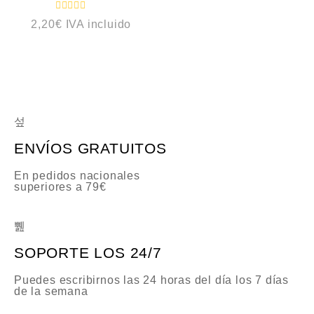
n
0
V
2,20
€
IVA incluido
d
a
e
l
5
o
r
a
d
o
c
o
n
0
d
e
ENVÍOS GRATUITOS
5
En pedidos nacionales
superiores a 79€
SOPORTE LOS 24/7
Puedes escribirnos las 24 horas del día los 7 días
de la semana