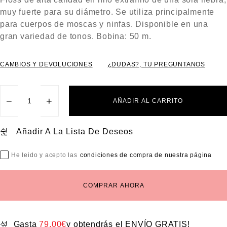
N
0
muy fuerte para su diámetro. Se utiliza principalmente
D
E
5
para cuerpos de moscas y ninfas. Disponible en una
gran variedad de tonos. Bobina: 50 m.
CAMBIOS Y DEVOLUCIONES
¿DUDAS?, TU PREGUNTANOS
−
+
AÑADIR AL CARRITO
Añadir A La Lista De Deseos
He leido y acepto las
condiciones de compra de nuestra página
COMPRAR AHORA
Gasta
79,00
€
y obtendrás el ENVÍO GRATIS!