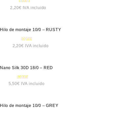
n
0
V
2,20
€
IVA incluido
d
a
e
l
5
o
VISTA RÁPIDA
r
a
d
o
Hilo de montaje 10/0 – RUSTY
c
o
n
0
V
2,20
€
IVA incluido
d
a
e
l
5
o
VISTA RÁPIDA
r
a
d
o
Nano Silk 30D 18/0 – RED
c
o
n
0
V
5,50
€
IVA incluido
d
a
e
l
5
o
VISTA RÁPIDA
r
a
d
o
Hilo de montaje 10/0 – GREY
c
o