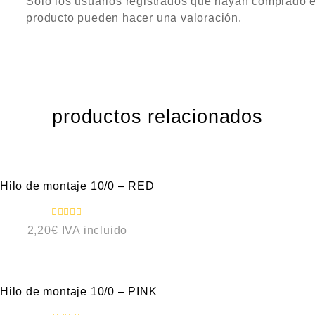
Solo los usuarios registrados que hayan comprado 
producto pueden hacer una valoración.
productos relacionados
VISTA RÁPIDA
Hilo de montaje 10/0 – RED
V
2,20
€
IVA incluido
a
l
o
VISTA RÁPIDA
r
a
d
o
Hilo de montaje 10/0 – PINK
c
o