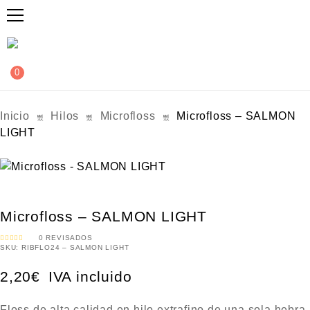
0
Inicio
Hilos
Microfloss
Microfloss – SALMON
LIGHT
Microfloss – SALMON LIGHT
0
REVISADOS
SKU:
RIBFLO24 – SALMON LIGHT
V
A
L
O
2,20
€
IVA incluido
R
A
D
O
C
O
Floss de alta calidad en hilo extrafino de una sola hebra,