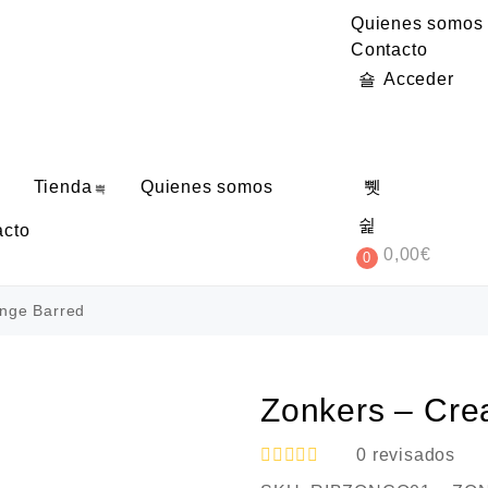
Quienes somos
Contacto
Acceder
Tienda
Quienes somos
acto
0,00
€
0
nge Barred
Zonkers – Cre
0
revisados
V