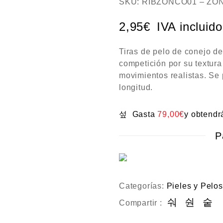
SKU:
RIBZONCO01 – Z
a
l
o
2,95
€
IVA incluido
r
a
d
Tiras de pelo de conejo d
o
c
competición por su textura
o
movimientos realistas. Se 
n
0
longitud.
d
e
5
Gasta
79,00
€
y obtend
P
Categorías:
Pieles y Pelos
Compartir :