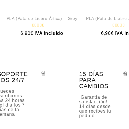
PLA (Pata de Liebre Ártica) – Grey
PLA (Pata de Liebre 
V
V
6,90
€
IVA incluido
6,90
€
IVA i
a
a
l
l
o
o
r
r
a
a
d
d
o
o
c
c
o
o
n
n
SOPORTE
15 DÍAS
0
0
d
d
LOS 24/7
PARA
e
e
CAMBIOS
5
5
uedes
scribirnos
¡Garantía de
as 24 horas
satisfacción!
el día los 7
14 días desde
ías de la
que recibes tu
emana
pedido