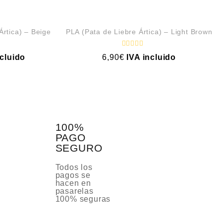
Ártica) – Beige
PLA (Pata de Liebre Ártica) – Light Brown
V
ncluido
6,90
€
IVA incluido
a
l
o
r
a
d
o
c
o
n
100%
0
d
PAGO
e
SEGURO
5
Todos los
pagos se
hacen en
pasarelas
100% seguras