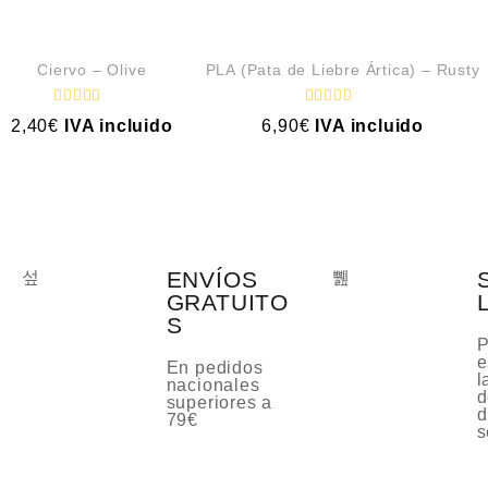
Ciervo – Olive
PLA (Pata de Liebre Ártica) – Rusty
V
V
2,40
€
IVA incluido
6,90
€
IVA incluido
a
a
l
l
o
o
r
r
a
a
d
d
o
o
c
c
o
o
n
n
ENVÍOS
0
0
d
d
GRATUITO
e
e
S
5
5
P
e
En pedidos
l
nacionales
d
superiores a
d
79€
s