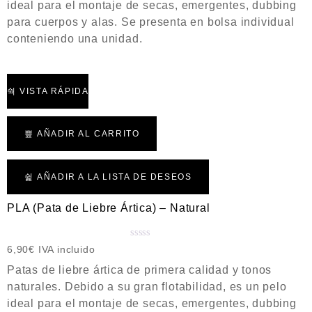
ideal para el montaje de secas, emergentes, dubbing
r
a
para cuerpos y alas. Se presenta en bolsa individual
d
conteniendo una unidad.
o
c
o
n
VISTA RÁPIDA
0
d
e
AÑADIR AL CARRITO
5
AÑADIR A LA LISTA DE DESEOS
PLA (Pata de Liebre Ártica) – Natural
V
6,90
€
IVA incluido
a
Patas de liebre ártica de primera calidad y tonos
l
naturales. Debido a su gran flotabilidad, es un pelo
o
ideal para el montaje de secas, emergentes, dubbing
r