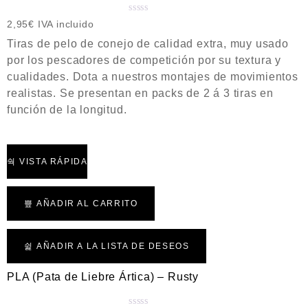
V
2,95
€
IVA incluido
a
Tiras de pelo de conejo de calidad extra, muy usado
l
por los pescadores de competición por su textura y
o
cualidades. Dota a nuestros montajes de movimientos
r
a
realistas. Se presentan en packs de 2 á 3 tiras en
d
función de la longitud.
o
c
o
n
VISTA RÁPIDA
0
d
e
AÑADIR AL CARRITO
5
AÑADIR A LA LISTA DE DESEOS
PLA (Pata de Liebre Ártica) – Rusty