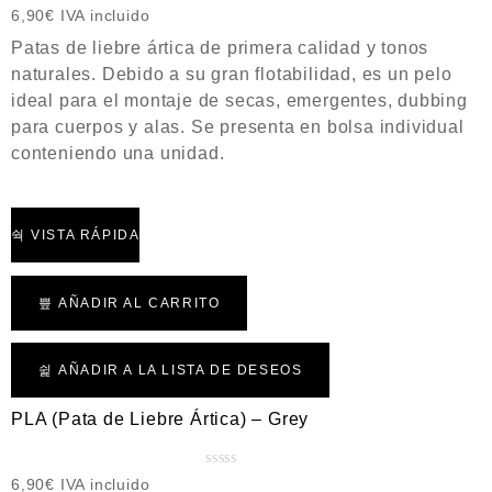
V
6,90
€
IVA incluido
a
Patas de liebre ártica de primera calidad y tonos
l
naturales. Debido a su gran flotabilidad, es un pelo
o
ideal para el montaje de secas, emergentes, dubbing
r
a
para cuerpos y alas. Se presenta en bolsa individual
d
conteniendo una unidad.
o
c
o
n
VISTA RÁPIDA
0
d
e
AÑADIR AL CARRITO
5
AÑADIR A LA LISTA DE DESEOS
PLA (Pata de Liebre Ártica) – Grey
V
6,90
€
IVA incluido