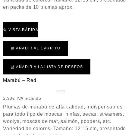
d
en packs de 10 plumas aprox.
o
c
o
n
VISTA RÁPIDA
0
d
e
AÑADIR AL CARRITO
5
AÑADIR A LA LISTA DE DESEOS
Marabú – Red
V
2,90
€
IVA incluido
a
Plumas de marabú de alta calidad, indispensables
l
para todo tipo de moscas: ninfas, secas, streamers,
o
woolys, moscas de mar, salmón, poppers, etc.
r
a
Variedad de colores. Tamaño: 12-15 cm, presentado
d