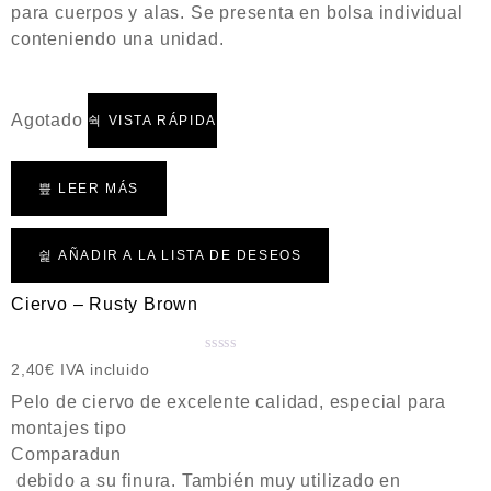
a
para cuerpos y alas. Se presenta en bolsa individual
d
conteniendo una unidad.
o
c
o
Agotado
n
VISTA RÁPIDA
0
d
e
LEER MÁS
5
AÑADIR A LA LISTA DE DESEOS
Ciervo – Rusty Brown
V
2,40
€
IVA incluido
a
Pelo de ciervo de excelente calidad, especial para
l
montajes tipo
o
Comparadun
r
a
debido a su finura. También muy utilizado en