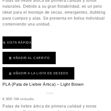
Patas de liebre ártica de primera calidad y tonos
l
naturales. Debido a su gran flotabilidad, es un pelo
o
ideal para el montaje de secas, emergentes, dubbing
r
a
para cuerpos y alas. Se presenta en bolsa individual
d
conteniendo una unidad.
o
c
o
n
VISTA RÁPIDA
0
d
e
AÑADIR AL CARRITO
5
AÑADIR A LA LISTA DE DESEOS
PLA (Pata de Liebre Ártica) – Light Brown
V
6,90
€
IVA incluido
a
Patas de liebre ártica de primera calidad y tonos
l