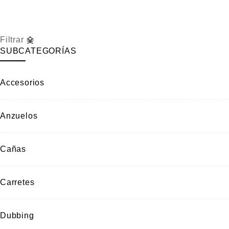
c
o
n
Filtrar
0
d
SUBCATEGORÍAS
e
5
Accesorios
Anzuelos
Cañas
Carretes
Dubbing