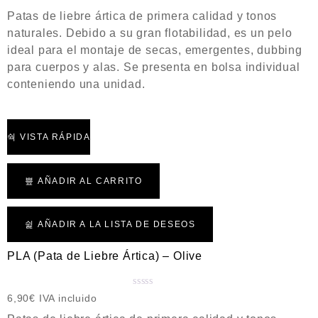
a
Patas de liebre ártica de primera calidad y tonos
l
naturales. Debido a su gran flotabilidad, es un pelo
o
ideal para el montaje de secas, emergentes, dubbing
r
a
para cuerpos y alas. Se presenta en bolsa individual
d
conteniendo una unidad.
o
c
o
n
VISTA RÁPIDA
0
d
e
AÑADIR AL CARRITO
5
AÑADIR A LA LISTA DE DESEOS
PLA (Pata de Liebre Ártica) – Olive
V
6,90
€
IVA incluido
a