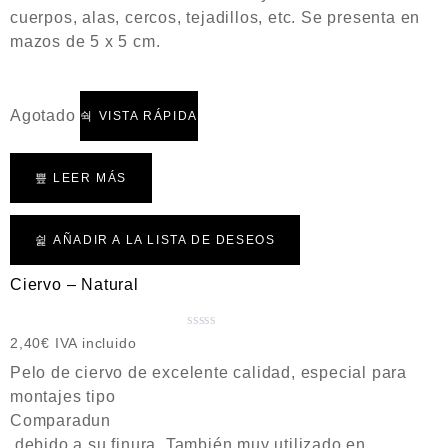
d
cuerpos, alas, cercos, tejadillos, etc. Se presenta en
o
mazos de 5 x 5 cm.
c
o
n
0
Agotado
VISTA RÁPIDA
d
e
5
LEER MÁS
AÑADIR A LA LISTA DE DESEOS
Ciervo – Natural
V
2,40
€
IVA incluido
a
Pelo de ciervo de excelente calidad, especial para
l
montajes tipo
o
Comparadun
r
a
debido a su finura. También muy utilizado en