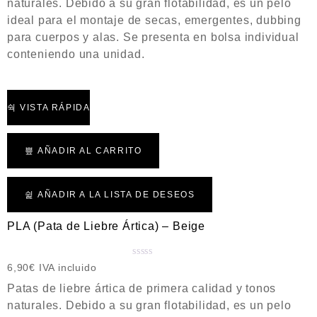
naturales. Debido a su gran flotabilidad, es un pelo
o
ideal para el montaje de secas, emergentes, dubbing
r
a
para cuerpos y alas. Se presenta en bolsa individual
d
conteniendo una unidad.
o
c
o
n
VISTA RÁPIDA
0
d
e
AÑADIR AL CARRITO
5
AÑADIR A LA LISTA DE DESEOS
PLA (Pata de Liebre Ártica) – Beige
V
6,90
€
IVA incluido
a
Patas de liebre ártica de primera calidad y tonos
l
naturales. Debido a su gran flotabilidad, es un pelo
o