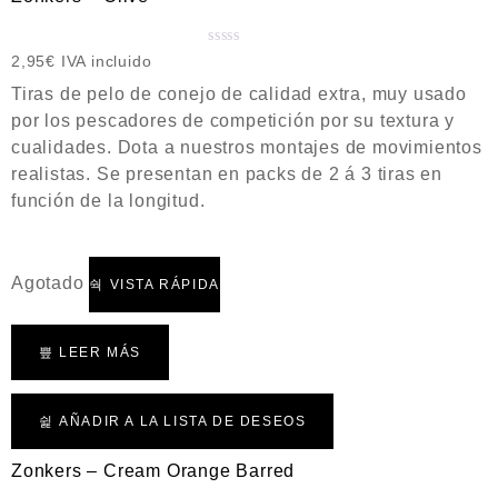
V
2,95
€
IVA incluido
a
Tiras de pelo de conejo de calidad extra, muy usado
l
por los pescadores de competición por su textura y
o
cualidades. Dota a nuestros montajes de movimientos
r
a
realistas. Se presentan en packs de 2 á 3 tiras en
d
función de la longitud.
o
c
o
Agotado
n
VISTA RÁPIDA
0
d
e
LEER MÁS
5
AÑADIR A LA LISTA DE DESEOS
Zonkers – Cream Orange Barred