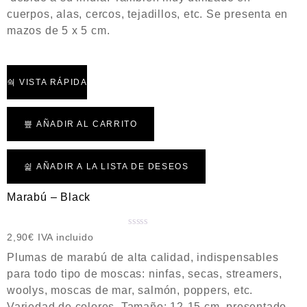
d
cuerpos, alas, cercos, tejadillos, etc. Se presenta en
o
mazos de 5 x 5 cm.
c
o
n
0
VISTA RÁPIDA
d
e
5
AÑADIR AL CARRITO
AÑADIR A LA LISTA DE DESEOS
Marabú – Black
V
2,90
€
IVA incluido
a
Plumas de marabú de alta calidad, indispensables
l
para todo tipo de moscas: ninfas, secas, streamers,
o
woolys, moscas de mar, salmón, poppers, etc.
r
a
Variedad de colores. Tamaño: 12-15 cm, presentado