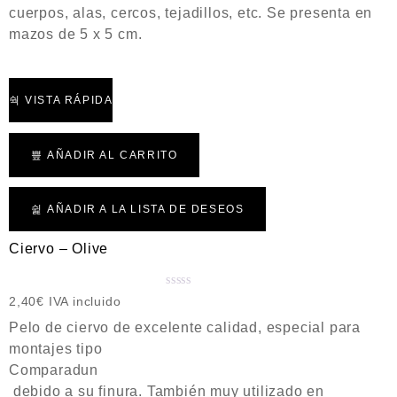
d
cuerpos, alas, cercos, tejadillos, etc. Se presenta en
o
mazos de 5 x 5 cm.
c
o
n
0
VISTA RÁPIDA
d
e
5
AÑADIR AL CARRITO
AÑADIR A LA LISTA DE DESEOS
Ciervo – Olive
V
2,40
€
IVA incluido
a
Pelo de ciervo de excelente calidad, especial para
l
montajes tipo
o
Comparadun
r
a
debido a su finura. También muy utilizado en