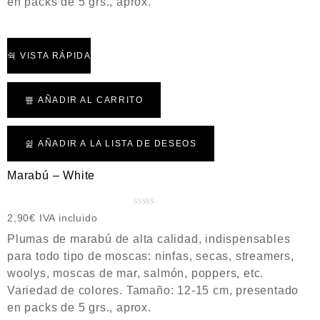
en packs de 5 grs., aprox.
o
c
o
n
VISTA RÁPIDA
0
d
e
AÑADIR AL CARRITO
5
AÑADIR A LA LISTA DE DESEOS
Marabú – White
V
2,90
€
IVA incluido
a
Plumas de marabú de alta calidad, indispensables
l
para todo tipo de moscas: ninfas, secas, streamers,
o
woolys, moscas de mar, salmón, poppers, etc.
r
a
Variedad de colores. Tamaño: 12-15 cm, presentado
d
en packs de 5 grs., aprox.
o