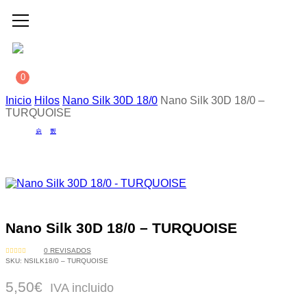
0
Inicio
Hilos
Nano Silk 30D 18/0
Nano Silk 30D 18/0 –
TURQUOISE
Nano Silk 30D 18/0 – TURQUOISE
0
REVISADOS
VALORADO
SKU:
NSILK18/0 – TURQUOISE
CON
0
DE
5,50
€
5
IVA incluido