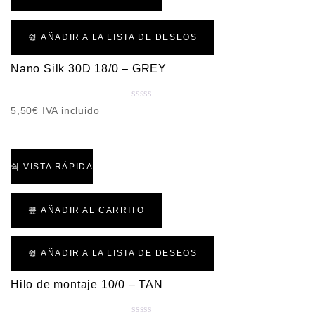
c
o
n
AÑADIR A LA LISTA DE DESEOS
0
d
Nano Silk 30D 18/0 – GREY
e
5
V
5,50
€
IVA incluido
a
l
o
r
VISTA RÁPIDA
a
d
o
AÑADIR AL CARRITO
c
o
n
AÑADIR A LA LISTA DE DESEOS
0
d
Hilo de montaje 10/0 – TAN
e
5