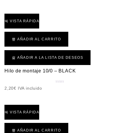
a
l
o
r
VISTA RÁPIDA
a
d
o
AÑADIR AL CARRITO
c
o
n
AÑADIR A LA LISTA DE DESEOS
0
d
Hilo de montaje 10/0 – BLACK
e
5
V
2,20
€
IVA incluido
a
l
o
r
VISTA RÁPIDA
a
d
o
AÑADIR AL CARRITO