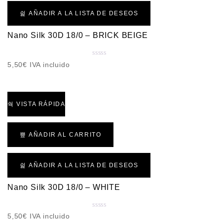
AÑADIR A LA LISTA DE DESEOS
Nano Silk 30D 18/0 – BRICK BEIGE
V
5,50
€
IVA incluido
a
l
o
r
VISTA RÁPIDA
a
d
o
AÑADIR AL CARRITO
c
o
n
AÑADIR A LA LISTA DE DESEOS
0
d
Nano Silk 30D 18/0 – WHITE
e
5
V
5,50
€
IVA incluido