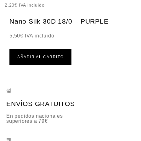
V
2,20
€
IVA incluido
a
l
Nano Silk 30D 18/0 – PURPLE
o
r
5,50
€
IVA incluido
a
d
o
c
AÑADIR AL CARRITO
o
n
0
d
e
5
ENVÍOS GRATUITOS
En pedidos nacionales
superiores a 79€