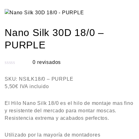
Nano Silk 30D 18/0 –
PURPLE
0
revisados
V
a
SKU:
NSILK18/0 – PURPLE
l
5,50
€
IVA incluido
o
r
El Hilo Nano Silk 18/0 es el hilo de montaje mas fino
a
y resistente del mercado para montar moscas.
d
Resistencia extrema y acabados perfectos.
o
c
Utilizado por la mayoría de montadores
o