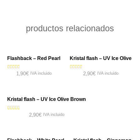
productos relacionados
VISTA RÁPIDA
VISTA RÁPIDA
Flashback – Red Pearl
Kristal flash – UV Ice Olive
Valorado
Valorado
1,90
€
IVA incluido
2,90
€
IVA incluido
con
con
0
0
VISTA RÁPIDA
de
de
5
5
Kristal flash – UV Ice Olive Brown
Valorado
2,90
€
IVA incluido
con
0
VISTA RÁPIDA
VISTA RÁPIDA
de
5