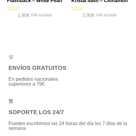
Flashback – White Pearl
Kristal flash – Cinnamon
Valorado
Valorado
1,90
€
IVA incluido
2,90
€
IVA incluido
con
con
0
0
de
de
5
5
ENVÍOS GRATUITOS
En pedidos nacionales
superiores a 79€
SOPORTE LOS 24/7
Puedes escribirnos las 24 horas del día los 7 días de la
semana