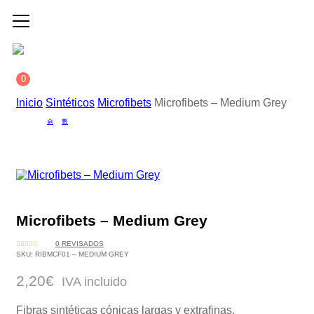
0
Inicio
Sintéticos
Microfibets
Microfibets – Medium Grey
Microfibets – Medium Grey
0
REVISADOS
VALORADO
SKU:
RIBMCF01 – MEDIUM GREY
CON
0
DE
2,20
€
5
IVA incluido
Fibras sintéticas cónicas largas y extrafinas.