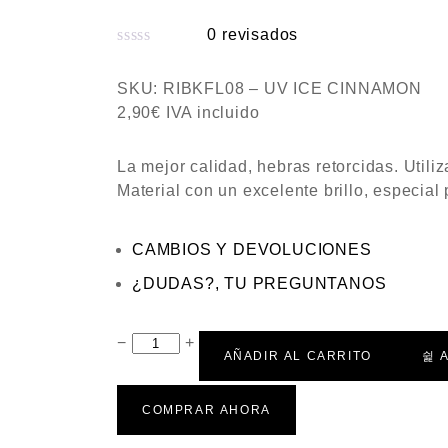
0
revisados
V
a
SKU:
RIBKFL08 – UV ICE CINNAMON
l
2,90
€
IVA incluido
o
r
La mejor calidad, hebras retorcidas. Util
a
Material con un excelente brillo, especia
d
o
CAMBIOS Y DEVOLUCIONES
c
o
¿DUDAS?, TU PREGUNTANOS
n
0
−
+
d
AÑADIR AL CARRITO
A
e
5
COMPRAR AHORA