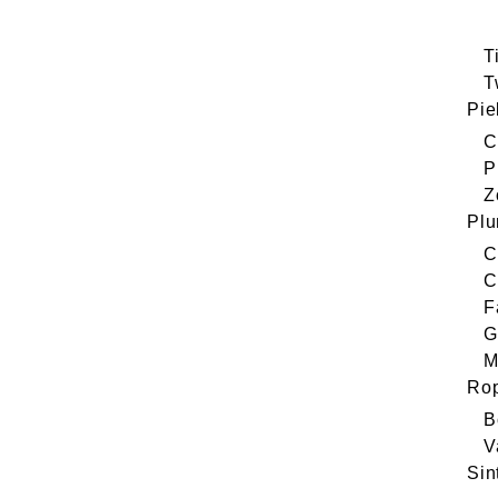
T
T
Pie
C
P
Z
Pl
C
C
F
G
M
Ro
B
V
Sin