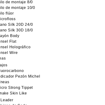
ilo de montaje 8/0
ilo de montaje 10/0
ilo flúor
icrofloss
ano Silk 20D 24/0
ano Silk 30D 18/0
ayón Body
insel Flat
insel Holográfico
insel Wire
eas
ajos
luorocarbono
ndicador Pezón Michel
íneas
icro Strong Tippet
nake Skin Like
Leader