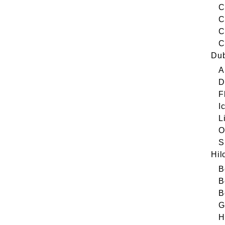
C
C
C
C
Du
A
D
F
I
L
O
S
Hil
B
B
B
G
H