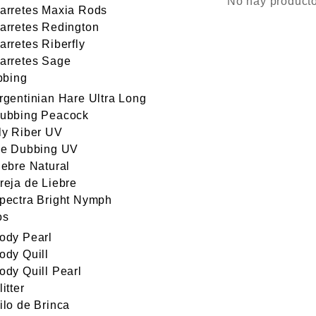
No hay productos
arretes Maxia Rods
arretes Redington
arretes Riberfly
arretes Sage
bbing
rgentinian Hare Ultra Long
ubbing Peacock
ly Riber UV
ce Dubbing UV
iebre Natural
reja de Liebre
pectra Bright Nymph
os
ody Pearl
ody Quill
ody Quill Pearl
litter
ilo de Brinca