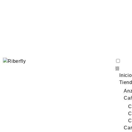
Inicio
Tien
Anz
Ca
C
C
C
Car