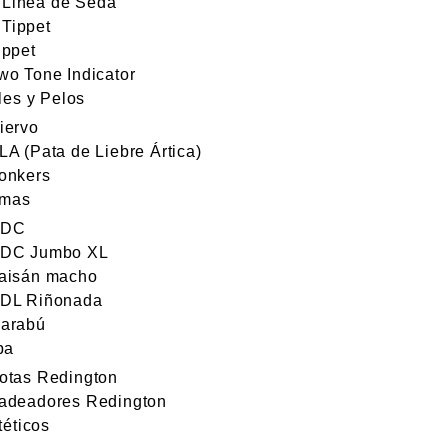
Linea de Seda
Tippet
ippet
wo Tone Indicator
les y Pelos
iervo
LA (Pata de Liebre Ártica)
onkers
umas
DC
DC Jumbo XL
aisán macho
DL Riñonada
arabú
pa
otas Redington
adeadores Redington
téticos