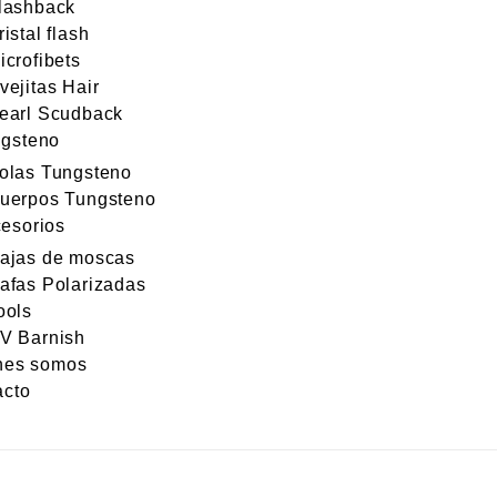
lashback
ristal flash
icrofibets
vejitas Hair
earl Scudback
gsteno
olas Tungsteno
uerpos Tungsteno
esorios
ajas de moscas
afas Polarizadas
ools
V Barnish
nes somos
acto