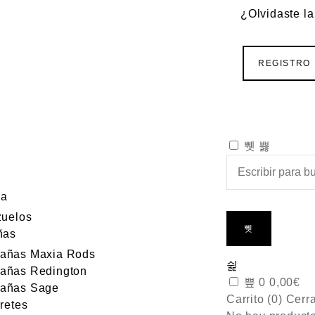
¿Olvidaste l
REGISTRO
da
uelos
ñas
añas Maxia Rods
añas Redington
0
0,00
€
añas Sage
Carrito (
0
)
Cerr
retes