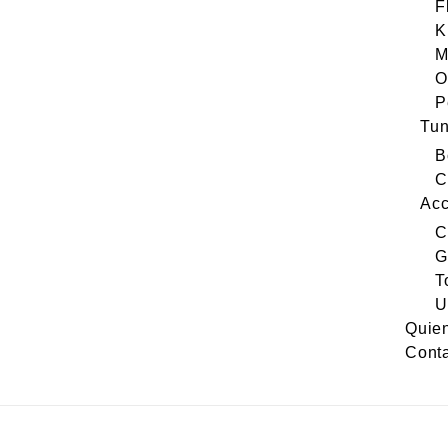
F
K
M
O
P
Tun
B
C
Acc
C
G
T
U
Quie
Cont