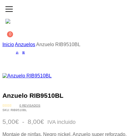
0
Inicio
Anzuelos
Anzuelo RIB9510BL
Anzuelo RIB9510BL
0
REVISADOS
VALORADO
SKU:
RIB9510BL
CON
0
DE
5,00
€
-
8,00
€
5
IVA incluido
Montaje de ninfas. Negro nickel. Anzuelo super reforzado.