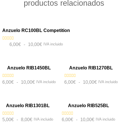
productos relacionados
VISTA RÁPIDA
NOVEDAD
Anzuelo RC100BL Competition
Valorado
6,00
€
-
10,00
€
IVA incluido
con
0
VISTA RÁPIDA
VISTA RÁPIDA
de
5
Anzuelo RIB1450BL
Anzuelo RIB1270BL
Valorado
Valorado
6,00
€
-
10,00
€
IVA incluido
6,00
€
-
10,00
€
IVA incluido
con
con
0
0
VISTA RÁPIDA
VISTA RÁPIDA
de
de
5
5
Anzuelo RIB1301BL
Anzuelo RIB525BL
Valorado
Valorado
5,00
€
-
8,00
€
IVA incluido
6,00
€
-
10,00
€
IVA incluido
con
con
0
0