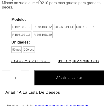
Mismo anzuelo que el 9210 pero más grueso para grandes
peces.
Modelo:
RIB9510BL10
RIB9510BL12
RIB9510BL14
RIB9510BL16
RIB9510BL18
RIB9510BL20
Unidades:
50 pcs
100 pcs
CAMBIOS Y DEVOLUCIONES
¿DUDAS?, TU PREGUNTANOS
−
+
Añadir al carrito
Añadir A La Lista De Deseos
He leido y acepto las
condiciones de compra de nuestra página