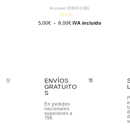
Anzuelo RIB9510BL
V
5,00
€
-
8,00
€
IVA incluido
a
l
o
r
a
d
o
c
o
n
0
d
e
5
ENVÍOS
GRATUITO
S
P
e
En pedidos
l
nacionales
d
superiores a
d
79€
s