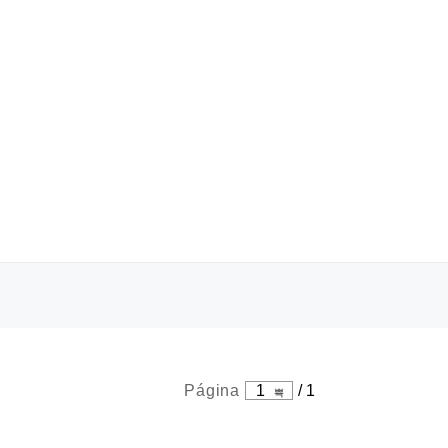
Página
1
/
1