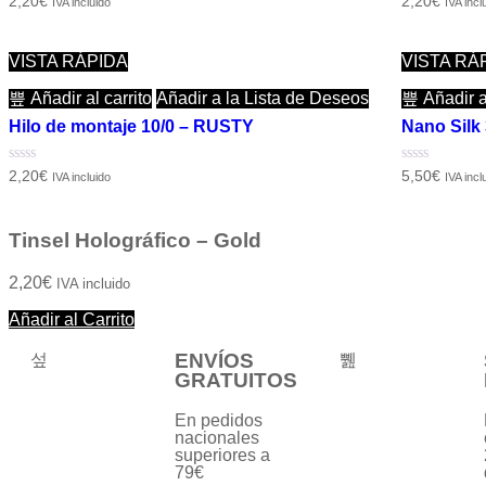
Valorado
Valorado
2,20
€
2,20
€
IVA incluido
IVA incl
con
con
0
0
de
de
5
5
VISTA RÁPIDA
VISTA RÁ
Añadir al carrito
Añadir a la Lista de Deseos
Añadir al
Hilo de montaje 10/0 – RUSTY
Nano Silk
Valorado
Valorado
2,20
€
5,50
€
IVA incluido
IVA incl
con
con
0
0
de
de
5
5
Tinsel Holográfico – Gold
2,20
€
IVA incluido
Añadir al Carrito
ENVÍOS
GRATUITOS
En pedidos
nacionales
superiores a
79€