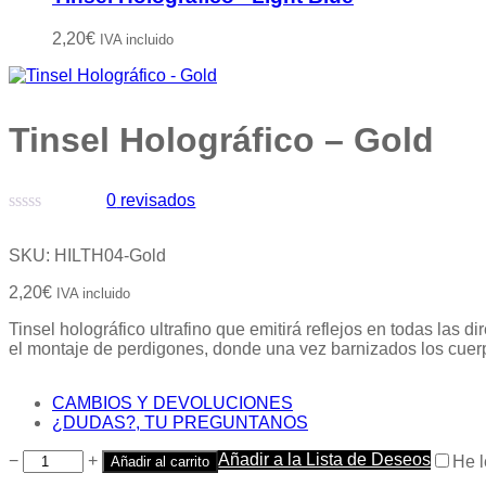
2,20
€
IVA incluido
Tinsel Holográfico – Gold
0
revisados
Valorado
con
SKU:
HILTH04-Gold
0
de
2,20
€
IVA incluido
5
Tinsel holográfico ultrafino que emitirá reflejos en todas las
el montaje de perdigones, donde una vez barnizados los cuer
CAMBIOS Y DEVOLUCIONES
¿DUDAS?, TU PREGUNTANOS
Añadir a la Lista de Deseos
−
+
He l
Añadir al carrito