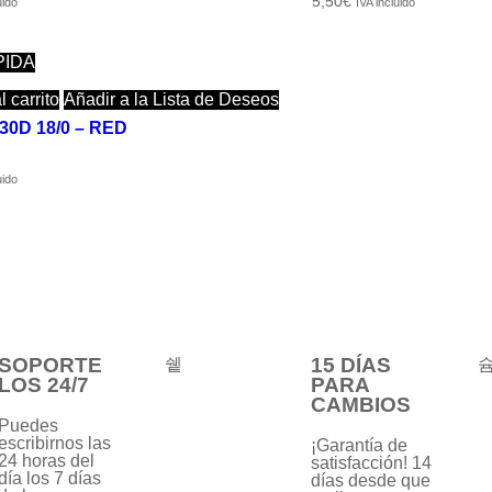
Valorado
5,50
€
uido
IVA incluido
con
0
de
5
PIDA
 carrito
Añadir a la Lista de Deseos
 30D 18/0 – RED
uido
SOPORTE
15 DÍAS
LOS 24/7
PARA
CAMBIOS
Puedes
escribirnos las
¡Garantía de
24 horas del
satisfacción! 14
día los 7 días
días desde que