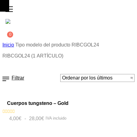
0
Inicio
Tipo modelo del producto
RIBCGOL24
RIBCGOL24
(1 ARTÍCULO)
Filtrar
VISTA RÁPIDA
Cuerpos tungsteno – Gold
Valorado
4,00
€
-
28,00
€
IVA incluido
con
0
de
5