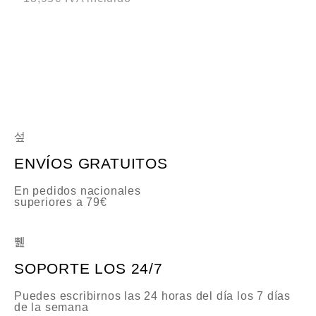
a
l
o
r
a
d
o
c
o
n
0
d
e
5
ENVÍOS GRATUITOS
En pedidos nacionales
superiores a 79€
SOPORTE LOS 24/7
Puedes escribirnos las 24 horas del día los 7 días
de la semana