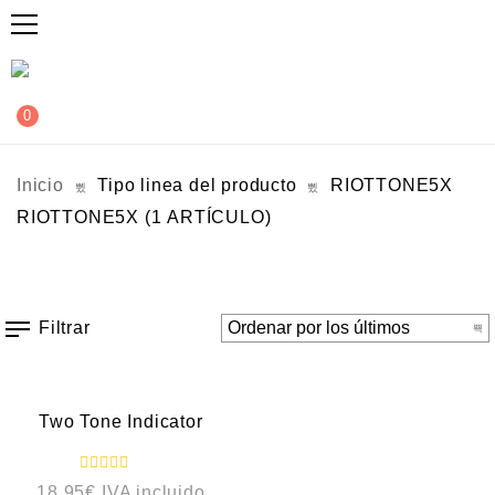
0
Inicio
Tipo linea del producto
RIOTTONE5X
RIOTTONE5X
(1 ARTÍCULO)
Filtrar
VISTA RÁPIDA
Two Tone Indicator
V
18,95
€
IVA incluido