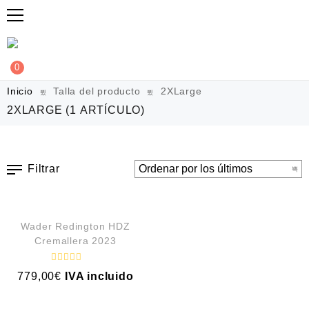
0
Inicio
Talla del producto
2XLarge
2XLARGE
(1 ARTÍCULO)
Filtrar
VISTA RÁPIDA
Wader Redington HDZ
Cremallera 2023
V
779,00
€
IVA incluido
a
l
o
r