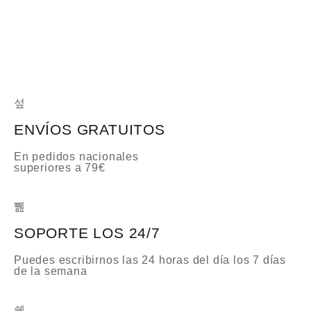
a
d
o
c
o
n
0
d
e
5
ENVÍOS GRATUITOS
En pedidos nacionales
superiores a 79€
SOPORTE LOS 24/7
Puedes escribirnos las 24 horas del día los 7 días
de la semana