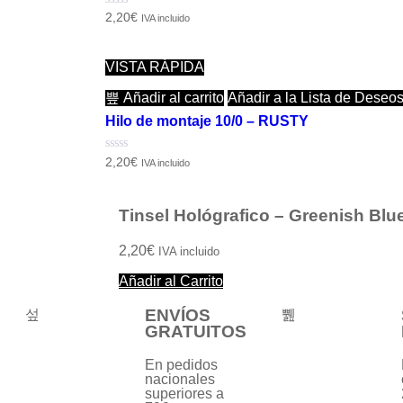
Valorado
2,20
€
IVA incluido
con
0
de
5
VISTA RÁPIDA
Añadir al carrito
Añadir a la Lista de Deseo
Hilo de montaje 10/0 – RUSTY
Valorado
2,20
€
IVA incluido
con
0
de
5
Tinsel Hológrafico – Greenish Blu
2,20
€
IVA incluido
Añadir al Carrito
ENVÍOS
GRATUITOS
En pedidos
nacionales
superiores a