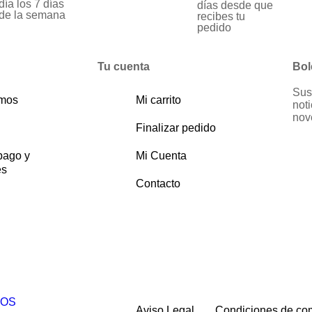
día los 7 días
días desde que
de la semana
recibes tu
pedido
Tu cuenta
Bol
Sus
omos
Mi carrito
noti
nov
Finalizar pedido
pago y
Mi Cuenta
es
Contacto
ZOS
Aviso Legal
Condiciones de co