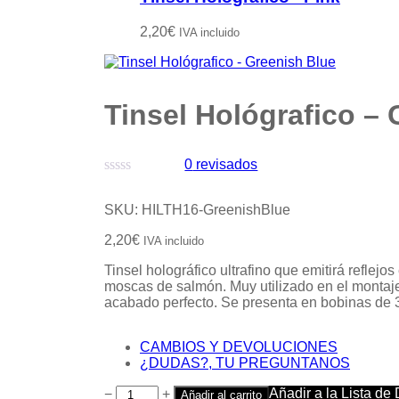
2,20
€
IVA incluido
Tinsel Hológrafico –
0
revisados
Valorado
con
SKU:
HILTH16-GreenishBlue
0
de
2,20
€
IVA incluido
5
Tinsel holográfico ultrafino que emitirá reflej
moscas de salmón. Muy utilizado en el montaj
acabado perfecto. Se presenta en bobinas de 
CAMBIOS Y DEVOLUCIONES
¿DUDAS?, TU PREGUNTANOS
Añadir a la Lista de
−
+
Añadir al carrito