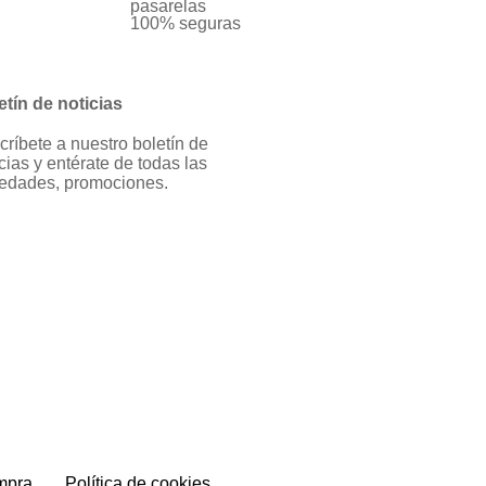
pasarelas
100% seguras
etín de noticias
críbete a nuestro boletín de
cias y entérate de todas las
edades, promociones.
mpra
Política de cookies