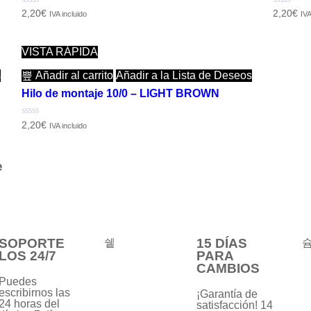
Valorado
Valorado
2,20
€
2,20
€
IVA incluido
IVA
con
con
0
0
de
de
5
5
VISTA RÁPIDA
s
Añadir al carrito
Añadir a la Lista de Deseos
Hilo de montaje 10/0 – LIGHT BROWN
Valorado
2,20
€
IVA incluido
con
0
de
5
e
SOPORTE
15 DÍAS
LOS 24/7
PARA
CAMBIOS
Puedes
escribirnos las
¡Garantía de
24 horas del
satisfacción! 14