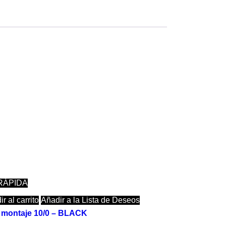
RÁPIDA
r al carrito
Añadir a la Lista de Deseos
e montaje 10/0 – BLACK