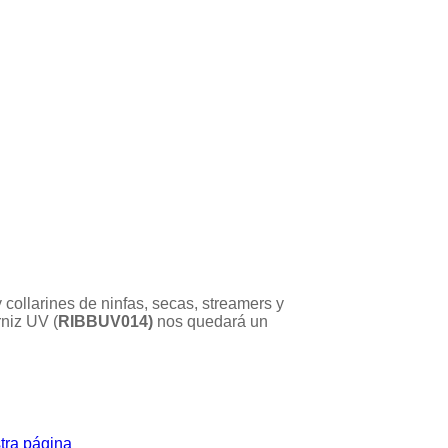
y collarines de ninfas, secas, streamers y
niz UV (
RIBBUV014)
nos quedará un
tra página