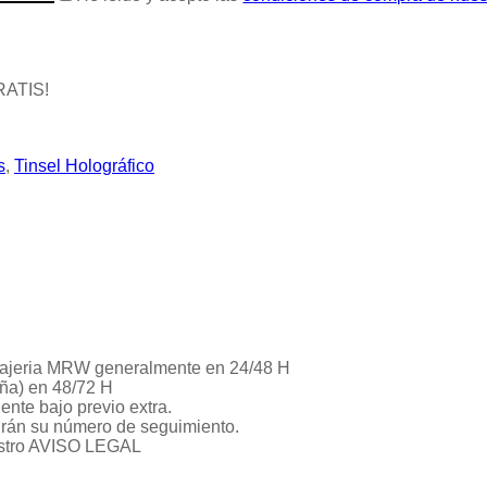
RATIS!
s
,
Tinsel Holográfico
ajeria MRW generalmente en 24/48 H
aña) en 48/72 H
ente bajo previo extra.
drán su número de seguimiento.
uestro AVISO LEGAL