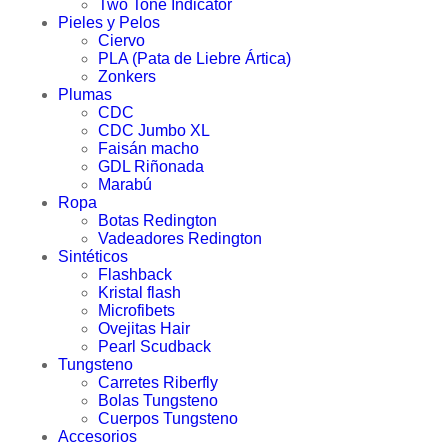
Two Tone Indicator
Pieles y Pelos
Ciervo
PLA (Pata de Liebre Ártica)
Zonkers
Plumas
CDC
CDC Jumbo XL
Faisán macho
GDL Riñonada
Marabú
Ropa
Botas Redington
Vadeadores Redington
Sintéticos
Flashback
Kristal flash
Microfibets
Ovejitas Hair
Pearl Scudback
Tungsteno
Carretes Riberfly
Bolas Tungsteno
Cuerpos Tungsteno
Accesorios