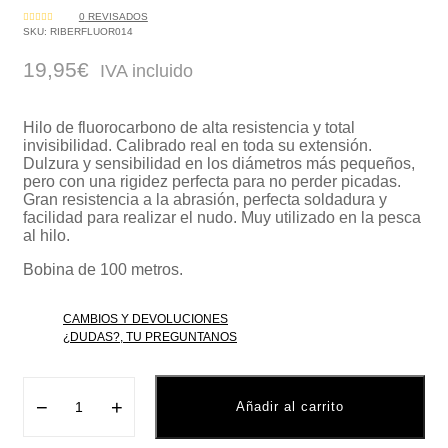
0
REVISADOS
VALORADO
SKU:
RIBERFLUOR014
CON
0
DE
19,95
€
5
IVA incluido
Hilo de fluorocarbono de alta resistencia y total
invisibilidad. Calibrado real en toda su extensión.
Dulzura y sensibilidad en los diámetros más pequeños,
pero con una rigidez perfecta para no perder picadas.
Gran resistencia a la abrasión, perfecta soldadura y
facilidad para realizar el nudo. Muy utilizado en la pesca
al hilo.
Bobina de 100 metros.
CAMBIOS Y DEVOLUCIONES
¿DUDAS?, TU PREGUNTANOS
−
+
Añadir al carrito