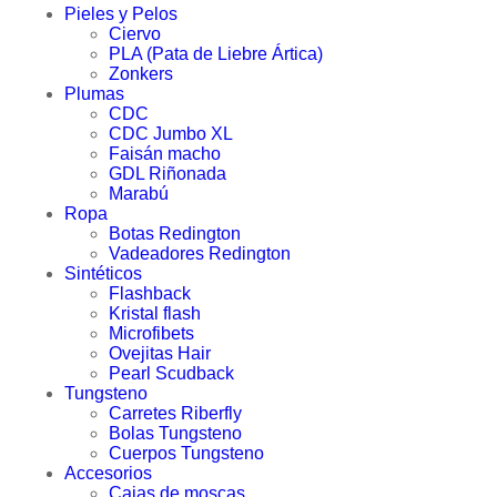
Pieles y Pelos
Ciervo
PLA (Pata de Liebre Ártica)
Zonkers
Plumas
CDC
CDC Jumbo XL
Faisán macho
GDL Riñonada
Marabú
Ropa
Botas Redington
Vadeadores Redington
Sintéticos
Flashback
Kristal flash
Microfibets
Ovejitas Hair
Pearl Scudback
Tungsteno
Carretes Riberfly
Bolas Tungsteno
Cuerpos Tungsteno
Accesorios
Cajas de moscas