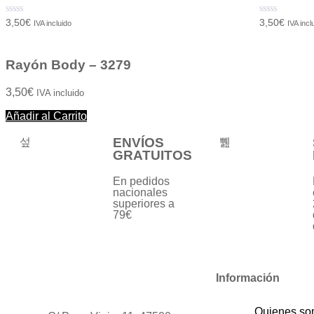
Valorado
Valorado
3,50
€
3,50
€
IVA incluido
IVA incl
con
con
0
0
de
de
5
5
Rayón Body – 3279
3,50
€
IVA incluido
Añadir al Carrito
ENVÍOS
GRATUITOS
En pedidos
nacionales
superiores a
79€
Información
Quienes s