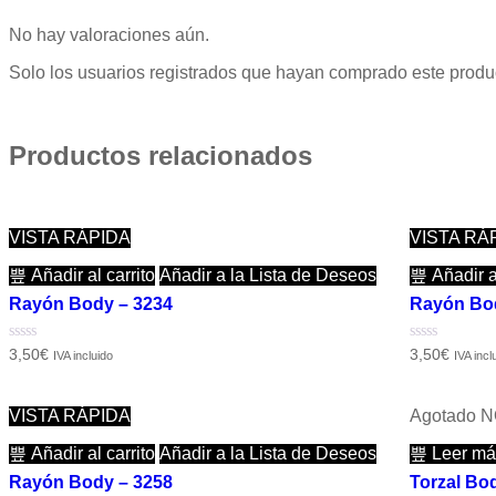
No hay valoraciones aún.
Solo los usuarios registrados que hayan comprado este produ
Productos relacionados
VISTA RÁPIDA
VISTA RÁ
Añadir al carrito
Añadir a la Lista de Deseos
Añadir al
Rayón Body – 3234
Rayón Bo
Valorado
Valorado
3,50
€
3,50
€
IVA incluido
IVA incl
con
con
0
0
de
de
5
5
VISTA RÁPIDA
Agotado
N
Añadir al carrito
Añadir a la Lista de Deseos
Leer má
Rayón Body – 3258
Torzal Bod