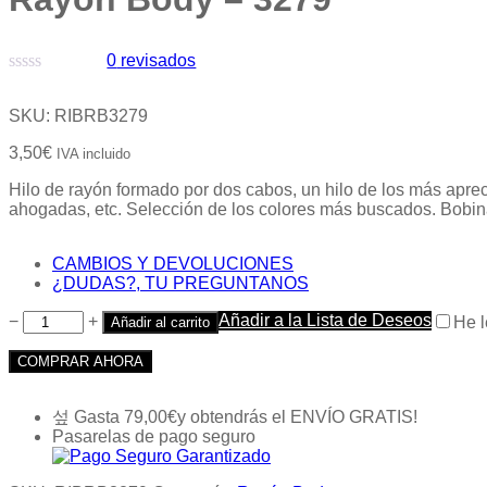
0
revisados
Valorado
con
SKU:
RIBRB3279
0
de
3,50
€
IVA incluido
5
Hilo de rayón formado por dos cabos, un hilo de los más ap
ahogadas, etc. Selección de los colores más buscados. Bobin
CAMBIOS Y DEVOLUCIONES
¿DUDAS?, TU PREGUNTANOS
Añadir a la Lista de Deseos
−
+
He l
Añadir al carrito
COMPRAR AHORA
Gasta
79,00
€
y obtendrás el ENVÍO GRATIS!
Pasarelas de pago seguro