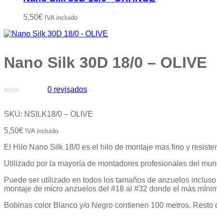
5,50
€
IVA incluido
Nano Silk 30D 18/0 – OLIVE
0
revisados
Valorado
con
SKU:
NSILK18/0 – OLIVE
0
de
5,50
€
IVA incluido
5
El Hilo Nano Silk 18/0 es el hilo de montaje mas fino y resis
Utilizado por la mayoría de montadores profesionales del mun
Puede ser utilizado en todos los tamaños de anzuelos incluso 
montaje de micro anzuelos del #18 al #32 donde el más mínim
Bobinas color Blanco y/o Negro contienen 100 metros. Resto 