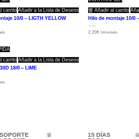
 carrito
Añadir a la Lista de Deseos
Añadir al carrito
Aña
ontaje 10/0 – LIGTH YELLOW
Hilo de montaje 10/
Valorado
2,20
€
uido
IVA incluido
con
0
de
5
PIDA
 carrito
Añadir a la Lista de Deseos
 30D 18/0 – LIME
uido
SOPORTE
15 DÍAS