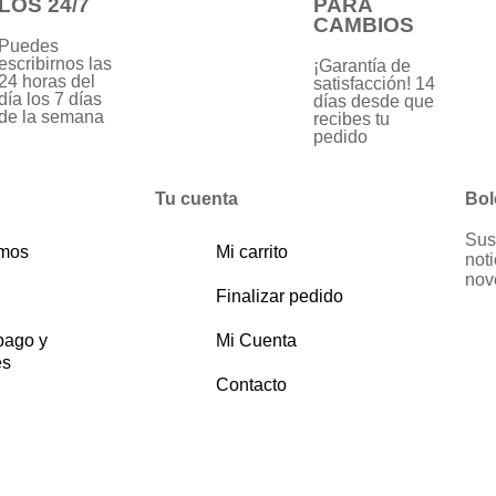
LOS 24/7
PARA
CAMBIOS
Puedes
escribirnos las
¡Garantía de
24 horas del
satisfacción! 14
día los 7 días
días desde que
de la semana
recibes tu
pedido
Tu cuenta
Bol
Sus
omos
Mi carrito
noti
nov
Finalizar pedido
pago y
Mi Cuenta
es
Contacto