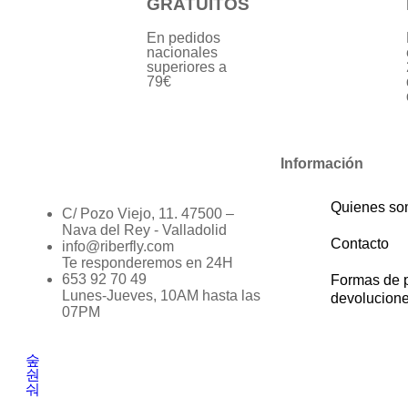
GRATUITOS
En pedidos
nacionales
superiores a
79€
Información
Quienes s
C/ Pozo Viejo, 11. 47500 –
Nava del Rey - Valladolid
Contacto
info@riberfly.com
Te responderemos en 24H
653 92 70 49
Formas de 
Lunes-Jueves, 10AM hasta las
devolucion
07PM