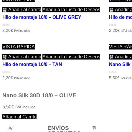
Añadir al carrito
Añadir a la Lista de Deseos
Añadir al
Hilo de montaje 10/0 – OLIVE GREY
Hilo de m
Valorado
Valorado
2,20
€
2,20
€
IVA incluido
IVA incl
con
con
0
0
de
de
5
5
VISTA RÁPIDA
VISTA RÁ
Añadir al carrito
Añadir a la Lista de Deseos
Añadir al
Hilo de montaje 10/0 – TAN
Nano Silk
Valorado
Valorado
2,20
€
5,50
€
IVA incluido
IVA incl
con
con
0
0
de
de
5
5
Nano Silk 30D 18/0 – OLIVE
5,50
€
IVA incluido
Añadir al Carrito
ENVÍOS