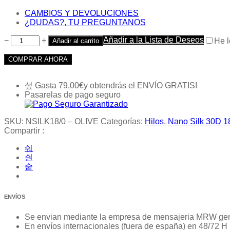
CAMBIOS Y DEVOLUCIONES
¿DUDAS?, TU PREGUNTANOS
Añadir a la Lista de Deseos
−
+
He l
Añadir al carrito
COMPRAR AHORA
Gasta
79,00
€
y obtendrás el ENVÍO GRATIS!
Pasarelas de pago seguro
SKU:
NSILK18/0 – OLIVE
Categorías:
Hilos
,
Nano Silk 30D 1
Compartir :
ENVÍOS
Se envian mediante la empresa de mensajeria MRW ge
En envíos internacionales (fuera de españa) en 48/72 H