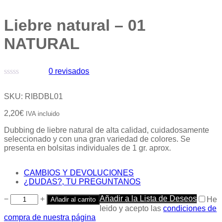
Liebre natural – 01
NATURAL
0
revisados
Valorado
con
SKU:
RIBDBL01
0
de
2,20
€
IVA incluido
5
Dubbing de liebre natural de alta calidad, cuidadosamente
seleccionado y con una gran variedad de colores. Se
presenta en bolsitas individuales de 1 gr. aprox.
CAMBIOS Y DEVOLUCIONES
¿DUDAS?, TU PREGUNTANOS
Añadir a la Lista de Deseos
−
+
He
Añadir al carrito
leido y acepto las
condiciones de
compra de nuestra página