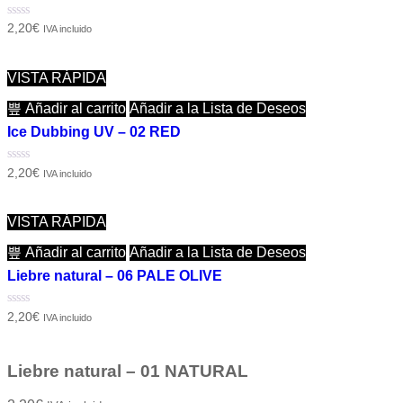
Valorado
2,20
€
IVA incluido
con
0
de
5
VISTA RÁPIDA
Añadir al carrito
Añadir a la Lista de Deseos
Ice Dubbing UV – 02 RED
Valorado
2,20
€
IVA incluido
con
0
de
5
VISTA RÁPIDA
Añadir al carrito
Añadir a la Lista de Deseos
Liebre natural – 06 PALE OLIVE
Valorado
2,20
€
IVA incluido
con
0
de
5
Liebre natural – 01 NATURAL