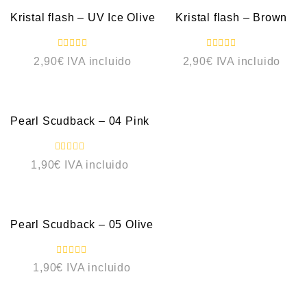
d
o
Kristal flash – UV Ice Olive
Kristal flash – Brown
c
o
n
0
V
V
2,90
€
IVA incluido
2,90
€
IVA incluido
d
a
a
e
l
l
5
o
o
VISTA RÁPIDA
r
r
a
a
d
d
o
o
Pearl Scudback – 04 Pink
c
c
o
o
n
n
0
0
V
1,90
€
IVA incluido
d
d
a
e
e
l
5
5
o
VISTA RÁPIDA
r
a
d
o
Pearl Scudback – 05 Olive
c
o
n
0
V
1,90
€
IVA incluido
d
a
e
l
5
o
r