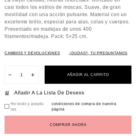
N
0
casi todos los estilos de moscas. Suave, de gran
D
E
5
movilidad con una acción pulsante. Material con un
excelente brillo, especial para alas, colas y cuerpos.
Presentado en madejas de unos 400
filamentos/madeja. Pack: 5×25 cm.
CAMBIOS Y DEVOLUCIONES
¿DUDAS?, TU PREGUNTANOS
−
+
AÑADIR AL CARRITO
Añadir A La Lista De Deseos
He leido y acepto
condiciones de compra de nuestra
las
página
COMPRAR AHORA