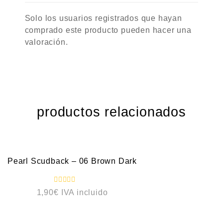
Solo los usuarios registrados que hayan
comprado este producto pueden hacer una
valoración.
productos relacionados
VISTA RÁPIDA
Pearl Scudback – 06 Brown Dark
V
1,90
€
IVA incluido
a
l
o
VISTA RÁPIDA
VISTA RÁPIDA
r
a