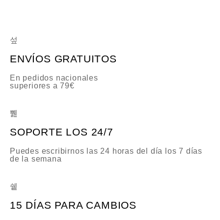
a
d
o
c
o
n
0
d
e
ENVÍOS GRATUITOS
5
En pedidos nacionales
superiores a 79€
SOPORTE LOS 24/7
Puedes escribirnos las 24 horas del día los 7 días
de la semana
15 DÍAS PARA CAMBIOS