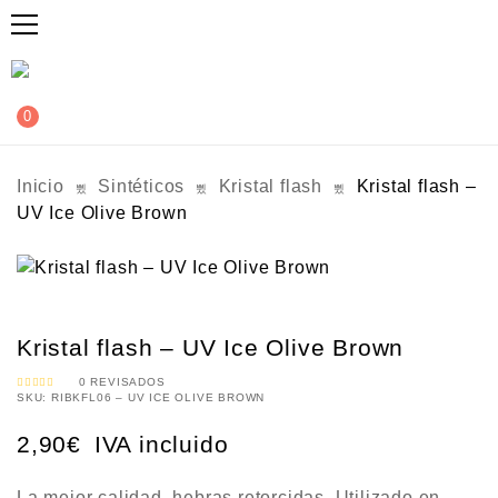
0
Inicio
Sintéticos
Kristal flash
Kristal flash –
UV Ice Olive Brown
Kristal flash – UV Ice Olive Brown
0
REVISADOS
SKU:
RIBKFL06 – UV ICE OLIVE BROWN
V
A
L
O
2,90
€
IVA incluido
R
A
D
O
C
O
La mejor calidad, hebras retorcidas. Utilizado en