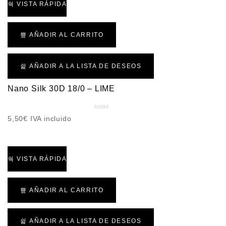
r
VISTA RÁPIDA
a
d
o
AÑADIR AL CARRITO
c
o
n
AÑADIR A LA LISTA DE DESEOS
0
d
Nano Silk 30D 18/0 – LIME
e
5
V
5,50
€
IVA incluido
a
l
o
r
VISTA RÁPIDA
a
d
o
AÑADIR AL CARRITO
c
o
n
AÑADIR A LA LISTA DE DESEOS