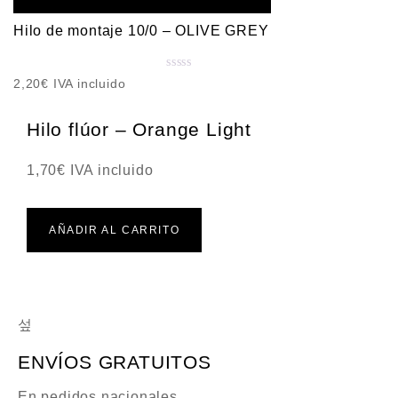
0
d
Hilo de montaje 10/0 – OLIVE GREY
e
5
V
2,20
€
IVA incluido
a
l
Hilo flúor – Orange Light
o
r
1,70
€
IVA incluido
a
d
o
c
AÑADIR AL CARRITO
o
n
0
d
e
5
ENVÍOS GRATUITOS
En pedidos nacionales