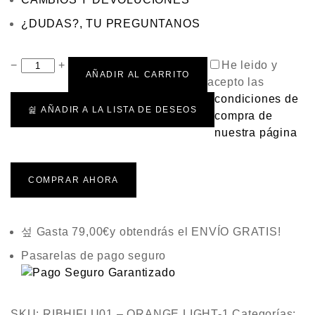
0
d
¿DUDAS?, TU PREGUNTANOS
e
5
−
+
He leido y
AÑADIR AL CARRITO
acepto las
condiciones de
AÑADIR A LA LISTA DE DESEOS
compra de
nuestra página
COMPRAR AHORA
Gasta
79,00
€
y obtendrás el ENVÍO GRATIS!
Pasarelas de pago seguro
SKU:
RIBHIFLU01 – ORANGE LIGHT-1
Categorías: