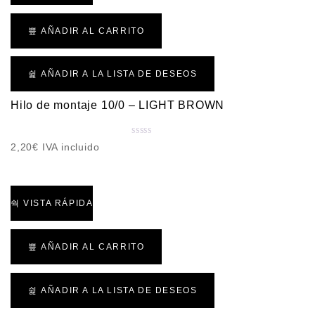
AÑADIR AL CARRITO
AÑADIR A LA LISTA DE DESEOS
Hilo de montaje 10/0 – LIGHT BROWN
V
2,20
€
IVA incluido
a
l
o
r
VISTA RÁPIDA
a
d
o
AÑADIR AL CARRITO
c
o
n
AÑADIR A LA LISTA DE DESEOS
0