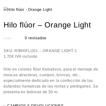
Hilo flúor – Orange Light
0
revisados
V
a
SKU:
RIBHIFLU01 – ORANGE LIGHT-1
l
1,70
€
IVA incluido
o
r
Hilo en colores flúor llamativos, para el montaje de
a
moscas atractoras, cuerpos, brincas, etc.,
d
especialmente dedicado en la confección de las
o
bufandas llamativas de las ninfas y perdigones. Se
c
presenta en bobinas de 30 m.
o
n
CAMBIOS Y DEVOLUCIONES