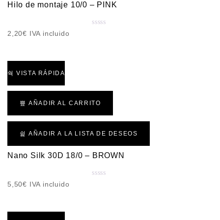
d
Hilo de montaje 10/0 – PINK
e
5
V
2,20
€
IVA incluido
a
l
o
r
VISTA RÁPIDA
a
d
o
AÑADIR AL CARRITO
c
o
n
AÑADIR A LA LISTA DE DESEOS
0
d
Nano Silk 30D 18/0 – BROWN
e
5
V
5,50
€
IVA incluido
a
l
o