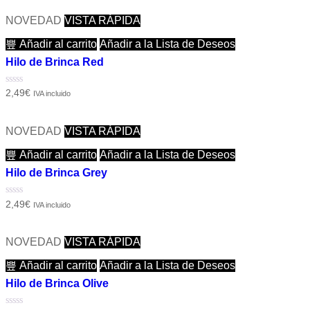
de
5
NOVEDAD
VISTA RÁPIDA
Añadir al carrito
Añadir a la Lista de Deseos
Hilo de Brinca Red
Valorado
2,49
€
IVA incluido
con
0
de
5
NOVEDAD
VISTA RÁPIDA
Añadir al carrito
Añadir a la Lista de Deseos
Hilo de Brinca Grey
Valorado
2,49
€
IVA incluido
con
0
de
5
NOVEDAD
VISTA RÁPIDA
Añadir al carrito
Añadir a la Lista de Deseos
Hilo de Brinca Olive