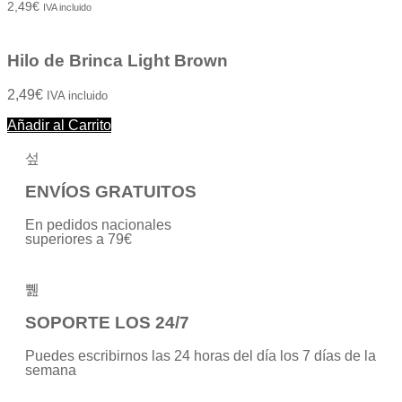
Valorado
2,49
€
IVA incluido
con
0
de
5
Hilo de Brinca Light Brown
2,49
€
IVA incluido
Añadir al Carrito
ENVÍOS GRATUITOS
En pedidos nacionales
superiores a 79€
SOPORTE LOS 24/7
Puedes escribirnos las 24 horas del día los 7 días de la
semana