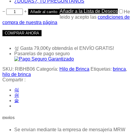
¿DUDAS?, TU PREGUNTANOS
Añadir a la Lista de Deseos
−
+
He
Añadir al carrito
leido y acepto las
condiciones de
compra de nuestra página
COMPRAR AHORA
Gasta
79,00
€
y obtendrás el ENVÍO GRATIS!
Pasarelas de pago seguro
SKU:
RIBHB06
Categoría:
Hilo de Brinca
Etiquetas:
brinca
,
hilo de brinca
Compartir :
ENVÍOS
Se envian mediante la empresa de mensajeria MRW