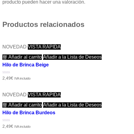
producto pueden hacer una valoración.
Productos relacionados
NOVEDAD
VISTA RÁPIDA
Añadir al carrito
Añadir a la Lista de Deseos
Hilo de Brinca Beige
Valorado
2,49
€
IVA incluido
con
0
de
5
NOVEDAD
VISTA RÁPIDA
Añadir al carrito
Añadir a la Lista de Deseos
Hilo de Brinca Burdeos
Valorado
2,49
€
IVA incluido
con
0