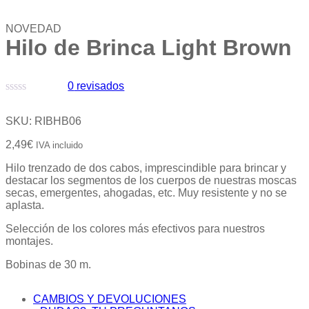
NOVEDAD
Hilo de Brinca Light Brown
0
revisados
Valorado
con
SKU:
RIBHB06
0
de
2,49
€
IVA incluido
5
Hilo trenzado de dos cabos, imprescindible para brincar y
destacar los segmentos de los cuerpos de nuestras moscas
secas, emergentes, ahogadas, etc. Muy resistente y no se
aplasta.
Selección de los colores más efectivos para nuestros
montajes.
Bobinas de 30 m.
CAMBIOS Y DEVOLUCIONES