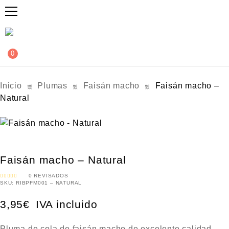
0
Inicio
Plumas
Faisán macho
Faisán macho –
Natural
Faisán macho – Natural
0
REVISADOS
SKU:
RIBPFM001 – NATURAL
V
A
L
O
3,95
€
IVA incluido
R
A
D
O
C
O
Pluma de cola de faisán macho de excelente calidad.