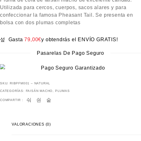
N
0
Utilizada para cercos, cuerpos, sacos alares y para
D
E
5
confeccionar la famosa Pheasant Tail. Se presenta en
bolsa con dos plumas completas
Gasta
79,00
€
y obtendrás el ENVÍO GRATIS!
Pasarelas De Pago Seguro
SKU:
RIBPFM001 – NATURAL
CATEGORÍAS:
FAISÁN MACHO
,
PLUMAS
COMPARTIR :
VALORACIONES (0)