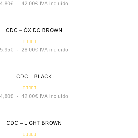
V
4,80
€
-
42,00
€
IVA incluido
a
l
o
VISTA RÁPIDA
r
a
d
o
CDC – ÓXIDO BROWN
c
o
n
0
V
5,95
€
-
28,00
€
IVA incluido
d
a
e
l
5
o
VISTA RÁPIDA
r
a
d
o
CDC – BLACK
c
o
n
0
V
4,80
€
-
42,00
€
IVA incluido
d
a
e
l
5
o
VISTA RÁPIDA
r
a
d
o
CDC – LIGHT BROWN
c
o
n