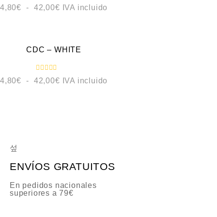
0
V
4,80
€
-
42,00
€
IVA incluido
d
a
e
l
5
o
VISTA RÁPIDA
r
a
d
o
CDC – WHITE
c
o
n
0
V
4,80
€
-
42,00
€
IVA incluido
d
a
e
l
5
o
r
a
d
o
c
o
n
0
d
e
ENVÍOS GRATUITOS
5
En pedidos nacionales
superiores a 79€