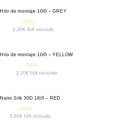
a
d
o
Hilo de montaje 10/0 – GREY
c
o
n
0
V
2,20
€
IVA incluido
d
a
e
l
5
o
VISTA RÁPIDA
r
a
d
o
Hilo de montaje 10/0 – YELLOW
c
o
n
0
V
2,20
€
IVA incluido
d
a
e
l
5
o
VISTA RÁPIDA
r
a
d
o
Nano Silk 30D 18/0 – RED
c
o
n
0
V
5,50
€
IVA incluido
d
a
e
l
5
o
VISTA RÁPIDA