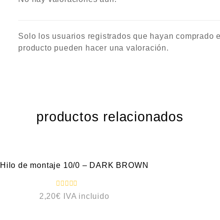
Solo los usuarios registrados que hayan comprado 
producto pueden hacer una valoración.
productos relacionados
VISTA RÁPIDA
Hilo de montaje 10/0 – DARK BROWN
V
2,20
€
IVA incluido
a
l
o
VISTA RÁPIDA
r