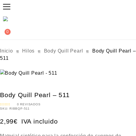
0
Inicio
Hilos
Body Quill Pearl
Body Quill Pearl –
511
Body Quill Pearl – 511
0
REVISADOS
SKU:
RIBBQP-511
V
A
L
O
2,99
€
IVA incluido
R
A
D
O
C
O
Material sintético para la confección de cuerpos de