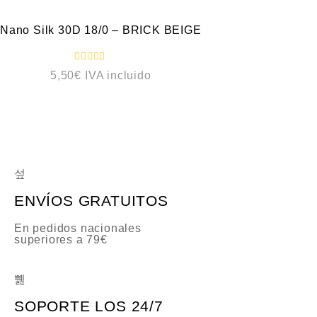
r
a
d
o
Nano Silk 30D 18/0 – BRICK BEIGE
c
o
n
0
V
5,50
€
IVA incluido
d
a
e
l
5
o
r
a
d
o
c
o
n
0
d
e
ENVÍOS GRATUITOS
5
En pedidos nacionales
superiores a 79€
SOPORTE LOS 24/7