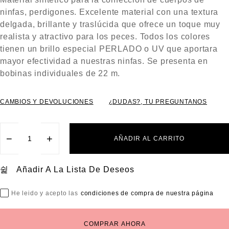
N
0
ninfas, perdigones. Excelente material con una textura
D
E
5
delgada, brillante y traslúcida que ofrece un toque muy
realista y atractivo para los peces. Todos los colores
tienen un brillo especial PERLADO o UV que aportara
mayor efectividad a nuestras ninfas. Se presenta en
bobinas individuales de 22 m.
CAMBIOS Y DEVOLUCIONES
¿DUDAS?, TU PREGUNTANOS
−
+
AÑADIR AL CARRITO
Añadir A La Lista De Deseos
He leido y acepto las
condiciones de compra de nuestra página
COMPRAR AHORA