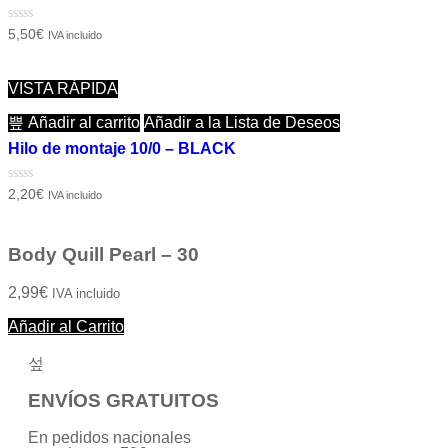
Valorado
5,50
€
IVA incluido
con
0
de
5
VISTA RÁPIDA
Añadir al carrito
Añadir a la Lista de Deseos
Hilo de montaje 10/0 – BLACK
Valorado
2,20
€
IVA incluido
con
0
de
5
Body Quill Pearl – 30
2,99
€
IVA incluido
Añadir al Carrito
ENVÍOS GRATUITOS
En pedidos nacionales