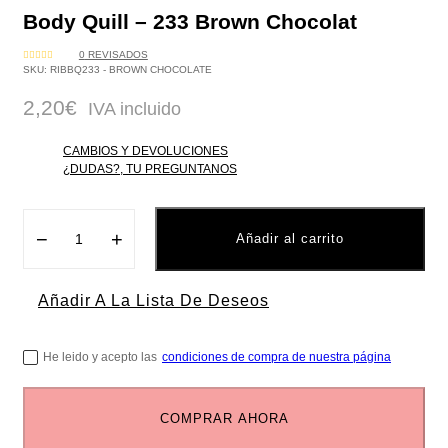
Body Quill – 233 Brown Chocolat
0
REVISADOS
VALORADO
SKU:
RIBBQ233 - BROWN CHOCOLATE
CON
0
DE
2,20
€
5
IVA incluido
CAMBIOS Y DEVOLUCIONES
¿DUDAS?, TU PREGUNTANOS
−
+
Añadir al carrito
Añadir A La Lista De Deseos
He leido y acepto las
condiciones de compra de nuestra página
COMPRAR AHORA