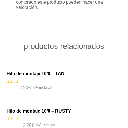
comprado este producto pueden hacer una
valoración.
productos relacionados
VISTA RÁPIDA
Hilo de montaje 10/0 – TAN
Valorado
2,20
€
IVA incluido
con
0
VISTA RÁPIDA
de
5
Hilo de montaje 10/0 – RUSTY
Valorado
2,20
€
IVA incluido