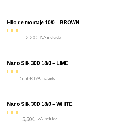
con
0
VISTA RÁPIDA
de
5
Hilo de montaje 10/0 – BROWN
Valorado
2,20
€
IVA incluido
con
0
VISTA RÁPIDA
de
5
Nano Silk 30D 18/0 – LIME
Valorado
5,50
€
IVA incluido
con
0
VISTA RÁPIDA
de
5
Nano Silk 30D 18/0 – WHITE
Valorado
5,50
€
IVA incluido
con
0
de
5