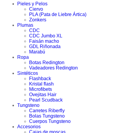
Pieles y Pelos
Ciervo
PLA (Pata de Liebre Ártica)
Zonkers
Plumas
CDC
CDC Jumbo XL
Faisán macho
GDL Riñonada
Marabú
Ropa
Botas Redington
Vadeadores Redington
Sintéticos
Flashback
Kristal flash
Microfibets
Ovejitas Hair
Pearl Scudback
Tungsteno
Carretes Riberfly
Bolas Tungsteno
Cuerpos Tungsteno
Accesorios
Cajas de moscas