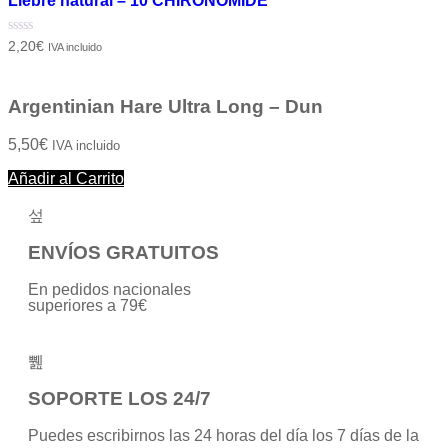
Liebre natural – 10 CHIRONOMIDE
Valorado
2,20
€
IVA incluido
con
0
de
5
Argentinian Hare Ultra Long – Dun
5,50
€
IVA incluido
Añadir al Carrito
ENVÍOS GRATUITOS
En pedidos nacionales
superiores a 79€
SOPORTE LOS 24/7
Puedes escribirnos las 24 horas del día los 7 días de la