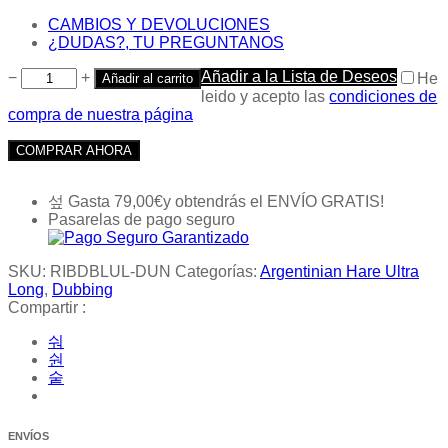
CAMBIOS Y DEVOLUCIONES
¿DUDAS?, TU PREGUNTANOS
Añadir a la Lista de Deseos
−
+
He
Añadir al carrito
leido y acepto las
condiciones de
compra de nuestra página
COMPRAR AHORA
Gasta
79,00
€
y obtendrás el ENVÍO GRATIS!
Pasarelas de pago seguro
SKU:
RIBDBLUL-DUN
Categorías:
Argentinian Hare Ultra
Long
,
Dubbing
Compartir :
ENVÍOS