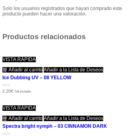
Solo los usuarios registrados que hayan comprado este
producto pueden hacer una valoración.
Productos relacionados
VISTA RÁPIDA
Añadir al carrito
Añadir a la Lista de Deseos
Ice Dubbing UV – 08 YELLOW
Valorado
2,20
€
IVA incluido
con
0
de
5
VISTA RÁPIDA
Añadir al carrito
Añadir a la Lista de Deseos
Spectra bright nymph – 03 CINNAMON DARK