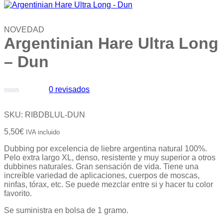
NOVEDAD
Argentinian Hare Ultra Long
– Dun
0
revisados
Valorado
con
SKU:
RIBDBLUL-DUN
0
de
5,50
€
IVA incluido
5
Dubbing por excelencia de liebre argentina natural 100%.
Pelo extra largo XL, denso, resistente y muy superior a otros
dubbines naturales. Gran sensación de vida. Tiene una
increíble variedad de aplicaciones, cuerpos de moscas,
ninfas, tórax, etc. Se puede mezclar entre si y hacer tu color
favorito.
Se suministra en bolsa de 1 gramo.