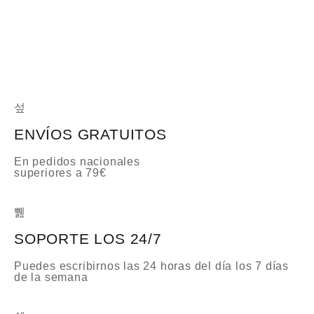
d
o
c
o
n
0
d
e
5
ENVÍOS GRATUITOS
En pedidos nacionales
superiores a 79€
SOPORTE LOS 24/7
Puedes escribirnos las 24 horas del día los 7 días
de la semana