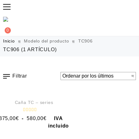
0
Inicio
Modelo del producto
TC906
TC906
(1 ARTÍCULO)
Filtrar
VISTA RÁPIDA
Caña TC – series
V
375,00
€
-
580,00
€
IVA
a
l
incluido
o
r
a