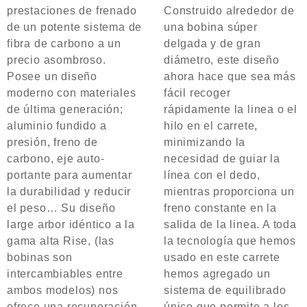
5
5
prestaciones de frenado
Construido alrededor de
de un potente sistema de
una bobina súper
fibra de carbono a un
delgada y de gran
precio asombroso.
diámetro, este diseño
Posee un diseño
ahora hace que sea más
moderno con materiales
fácil recoger
de última generación;
rápidamente la linea o el
aluminio fundido a
hilo en el carrete,
presión, freno de
minimizando la
carbono, eje auto-
necesidad de guiar la
portante para aumentar
línea con el dedo,
la durabilidad y reducir
mientras proporciona un
el peso…
Su diseño
freno constante en la
large arbor idéntico a la
salida de la linea. A toda
gama alta Rise, (las
la tecnología que hemos
bobinas son
usado en este carrete
intercambiables entre
hemos agregado un
ambos modelos) nos
sistema de equilibrado
ofrece una recuperación
único que permite a los