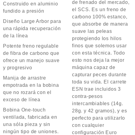
de frenado del mercado,
Construido en aluminio
el SCS. Es un freno de
fundido a presión
carbono 100% estanco,
Diseño Large Arbor para
que absorbe de manera
una rápida recuperación
suave las peleas
de la línea
protegiendo los hilos
finos que solemos usar
Potente freno regulable
con esta técnica. Todo
de fibra de carbono que
esto nos deja la mejor
ofrece un manejo suave
máquina capaz de
y progresivo
capturar peces durante
Manija de arrastre
toda su vida. El carrete
empotrada en la bobina
ESN trae incluidos 3
que no rozará con el
contra-pesos
exceso de línea
intercambiables (14g.
Bobina One-touch
28g. y 42 gramos), y es
ventilada, fabricada en
perfecto para utilizarlo
una sóla pieza y sin
con cualquier
ningún tipo de uniones.
configuración Euro