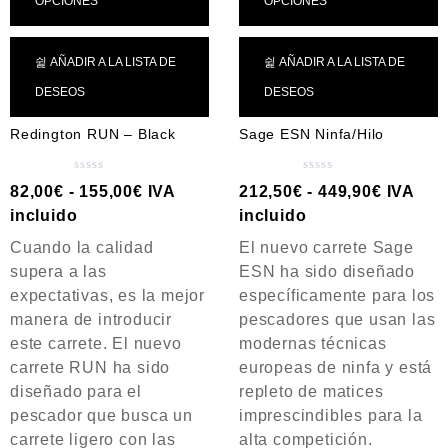
OPCIONES
OPCIONES
AÑADIR A LA LISTA DE
AÑADIR A LA LISTA DE
DESEOS
DESEOS
Redington RUN – Black
Sage ESN Ninfa/Hilo
V
V
82,00
€
-
155,00
€
IVA
212,50
€
-
449,90
€
IVA
a
a
incluido
incluido
l
l
o
o
Cuando la calidad
El nuevo carrete Sage
r
r
supera a las
ESN ha sido diseñado
a
a
expectativas, es la mejor
específicamente para los
d
d
manera de introducir
pescadores que usan las
o
o
c
c
este carrete. El nuevo
modernas técnicas
o
o
carrete RUN ha sido
europeas de ninfa y está
n
n
diseñado para el
repleto de matices
0
0
d
d
pescador que busca un
imprescindibles para la
e
e
carrete ligero con las
alta competición.