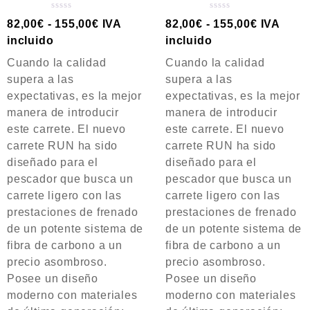
V
V
82,00
€
-
155,00
€
IVA
82,00
€
-
155,00
€
IVA
a
a
incluido
incluido
l
l
o
o
Cuando la calidad
Cuando la calidad
r
r
supera a las
supera a las
a
a
expectativas, es la mejor
expectativas, es la mejor
d
d
manera de introducir
manera de introducir
o
o
c
c
este carrete. El nuevo
este carrete. El nuevo
o
o
carrete RUN ha sido
carrete RUN ha sido
n
n
diseñado para el
diseñado para el
0
0
d
d
pescador que busca un
pescador que busca un
e
e
carrete ligero con las
carrete ligero con las
5
5
prestaciones de frenado
prestaciones de frenado
de un potente sistema de
de un potente sistema de
fibra de carbono a un
fibra de carbono a un
precio asombroso.
precio asombroso.
Posee un diseño
Posee un diseño
moderno con materiales
moderno con materiales