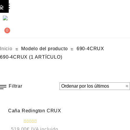
0
Inicio
Modelo del producto
690-4CRUX
690-4CRUX
(1 ARTÍCULO)
Filtrar
VISTA RÁPIDA
Caña Redington CRUX
V
519,00
€
IVA incluido