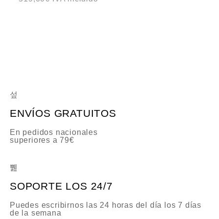
a
l
o
r
a
d
o
c
o
n
0
d
e
5
ENVÍOS GRATUITOS
En pedidos nacionales
superiores a 79€
SOPORTE LOS 24/7
Puedes escribirnos las 24 horas del día los 7 días
de la semana