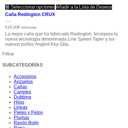
Seleccionar opciones
Añadir a la Lista de Deseos
Caña Redington CRUX
Valorado
519,00
€
IVA incluido
con
La mejor caña que ha fabricado Redington. Incorpora la
0
de
nueva tecnología denominada
Line Speed ​​Taper
y los
5
nuevos puños
Angled Key Grip
.
Filtrar
SUBCATEGORÍAS
Accesorios
Anzuelos
Cañas
Carretes
Dubbing
Hilos
Lineas
Pieles y Pelos
Plumas
Rayón Body
Ropa