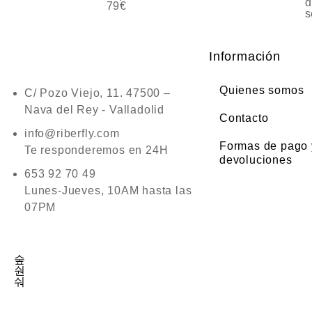
d
79€
s
Información
Quienes somos
C/ Pozo Viejo, 11. 47500 –
Nava del Rey - Valladolid
Contacto
info@riberfly.com
Formas de pago 
Te responderemos en 24H
devoluciones
653 92 70 49
Lunes-Jueves, 10AM hasta las
07PM