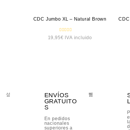
NOVEDAD
NO
CDC Jumbo XL – Natural Brown
CDC 
V
19,95
€
IVA incluido
a
l
o
r
a
d
o
c
o
n
0
d
e
5
ENVÍOS
GRATUITO
S
P
e
En pedidos
l
nacionales
d
superiores a