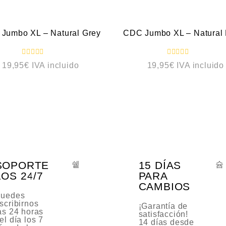
VEDAD
NOVEDAD
Jumbo XL – Natural Grey
CDC Jumbo XL – Natural 
V
V
19,95
€
IVA incluido
19,95
€
IVA incluido
a
a
l
l
o
o
r
r
a
a
d
d
o
o
c
c
o
o
n
n
0
0
d
d
e
e
5
5
SOPORTE
15 DÍAS
LOS 24/7
PARA
CAMBIOS
uedes
scribirnos
¡Garantía de
as 24 horas
satisfacción!
el día los 7
14 días desde