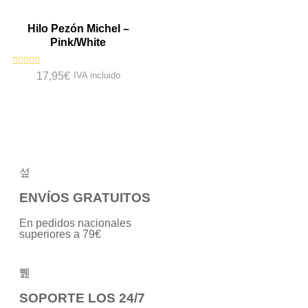
5
5
Hilo Pezón Michel –
Pink/White
Valorado
17,95
€
IVA incluido
con
0
de
5
ENVÍOS GRATUITOS
En pedidos nacionales
superiores a 79€
SOPORTE LOS 24/7