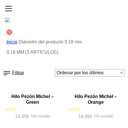
0
Inicio
Diámetro del producto
0.18 mm
0.18 MM
(3 ARTÍCULOS)
Filtrar
VISTA RÁPIDA
VISTA RÁPIDA
Hilo Pezón Michel –
Hilo Pezón Michel –
Green
Orange
Valorado
Valorado
15,95
€
IVA incluido
14,95
€
IVA incluido
con
con
0
0
VISTA RÁPIDA
de
de