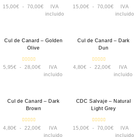
V
V
15,00
€
-
70,00
€
IVA
15,00
€
-
70,00
€
IVA
a
a
l
l
incluido
incluido
o
o
r
r
a
a
VISTA RÁPIDA
VISTA RÁPIDA
d
d
o
o
c
c
NOVEDAD
NOVEDAD
Cul de Canard – Golden
Cul de Canard – Dark
o
o
n
n
Olive
Dun
0
0
d
d
e
e
5
5
V
V
5,95
€
-
28,00
€
IVA
4,80
€
-
22,00
€
IVA
a
a
l
l
incluido
incluido
o
o
r
r
a
a
VISTA RÁPIDA
VISTA RÁPIDA
d
d
o
o
c
c
NOVEDAD
NOVEDAD
Cul de Canard – Dark
CDC Salvaje – Natural
o
o
n
n
Brown
Light Grey
0
0
d
d
e
e
5
5
V
V
4,80
€
-
22,00
€
IVA
15,00
€
-
70,00
€
IVA
a
a
l
l
incluido
incluido