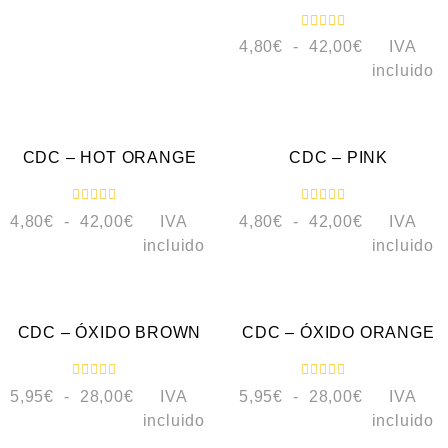
o
0
n
d
0
V
e
4,80
€
-
42,00
€
IVA
d
a
5
e
l
incluido
5
o
r
a
VISTA RÁPIDA
VISTA RÁPIDA
d
o
c
CDC – HOT ORANGE
CDC – PINK
o
n
0
d
V
V
e
4,80
€
-
42,00
€
IVA
4,80
€
-
42,00
€
IVA
a
a
5
l
l
incluido
incluido
o
o
r
r
a
a
VISTA RÁPIDA
VISTA RÁPIDA
d
d
o
o
c
c
CDC – ÓXIDO BROWN
CDC – ÓXIDO ORANGE
o
o
n
n
0
0
d
d
V
V
e
e
5,95
€
-
28,00
€
IVA
5,95
€
-
28,00
€
IVA
a
a
5
5
l
l
incluido
incluido
o
o
r
r