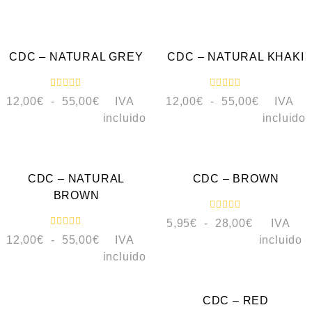
o
o
r
r
a
a
VISTA RÁPIDA
VISTA RÁPIDA
d
d
o
o
c
c
CDC – NATURAL GREY
CDC – NATURAL KHAKI
o
o
n
n
0
0
d
d
V
V
e
e
12,00
€
-
55,00
€
IVA
12,00
€
-
55,00
€
IVA
a
a
5
5
l
l
incluido
incluido
o
o
r
r
a
a
VISTA RÁPIDA
VISTA RÁPIDA
d
d
o
o
c
c
CDC – NATURAL
CDC – BROWN
o
o
n
n
BROWN
0
0
d
d
V
e
e
5,95
€
-
28,00
€
IVA
a
5
5
V
l
12,00
€
-
55,00
€
IVA
incluido
a
o
l
r
incluido
o
a
VISTA RÁPIDA
r
d
a
o
d
c
o
CDC – RED
o
c
n